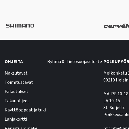
OHJEITA
Ryhmä 0
Tietosuojaseloste
POLKUPYÖR
Maksutavat
Melkonkatu 
00210 Helsin
Toimitustavat
Palautukset
MA-PE 10-18
Takuuohjeet
LA 10-15
SU Suljettu
Käyttöoppaat ja tuki
Poikkeusauki
Lahjakortti
Peruutuslomake
myynti@laru