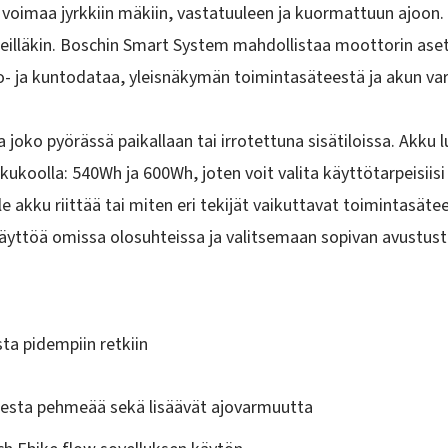
i voimaa jyrkkiin mäkiin, vastatuuleen ja kuormattuun ajoon.
eilläkin. Boschin
Smart System
mahdollistaa moottorin ase
- ja kuntodataa, yleisnäkymän toimintasäteestä ja akun va
a joko pyörässä paikallaan tai irrotettuna sisätiloissa. Akku 
kkukoolla:
540Wh
ja
600Wh
, joten voit valita käyttötarpeisi
le akku riittää tai miten eri tekijät vaikuttavat toimintasät
äyttöä omissa olosuhteissa ja valitsemaan sopivan avustust
sta pidempiin retkiin
misesta pehmeää sekä lisäävät ajovarmuutta