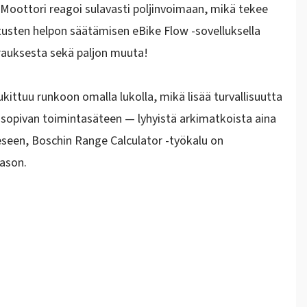
 Moottori reagoi sulavasti poljinvoimaan, mikä tekee
tusten helpon säätämisen
eBike Flow
-sovelluksella
rauksesta sekä paljon muuta!
lukittuu runkoon omalla lukolla, mikä lisää turvallisuutta
isi sopivan toimintasäteen — lyhyistä arkimatkoista aina
eeseen,
Boschin Range Calculator
-työkalu on
ason.