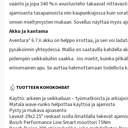
vääntö
ja jopa
340 %:n avustusteho
takaavat riittäväst
ajamisesta tasapainoista niin kaupunkiajossa kuin sorat
omien mieltymysten mukaan. Sovellus näyttää myös ajo
Akku ja kantama
Aventura² 6.7:n akku on helppo irrottaa, ja sen voi ladat
pysäköinnin yhteydessä. Mallia on saatavilla kahdella a
pidempiin seikkailuihin saakka. Jos mietit, kuinka pitkäl
erinomainen apu. Se auttaa hahmottamaan todellista k
TUOTTEEN KOHOKOHDAT
Käyttö: arkeen ja seikkailuun – työmatkoista ja arkiajoi
Matala wave-runko helpottaa käyttöä ja ajamista
Pysty ja mukava ajoasento
Leveät 29x2.25" renkaat isolla ilmatilalla tekevät aja
Bosch Performance Line Smart moottori 75Nm