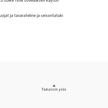
ch Ebike flow sovelluksen käytön
ojat ja tavarateline ja seisontatuki
Takaisin ylös