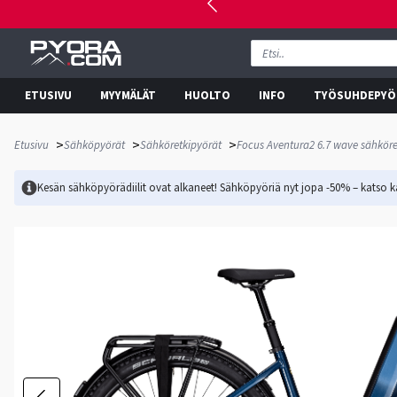
ETUSIVU
MYYMÄLÄT
HUOLTO
INFO
TYÖSUHDEPYÖ
>
>
>
Etusivu
Sähköpyörät
Sähköretkipyörät
Focus Aventura2 6.7 wave sähköre
Kesän sähköpyörädiilit ovat alkaneet! Sähköpyöriä nyt jopa -50% – katso ka