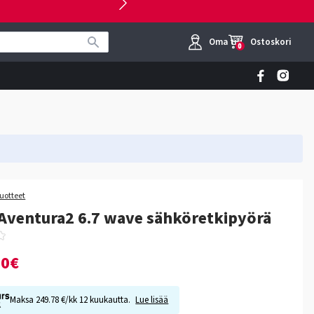
Oma tili
Ostoskori
0
tuotteet
Aventura2 6.7 wave sähköretkipyörä
00€
Maksa 249.78 €/kk 12 kuukautta.
Lue lisää