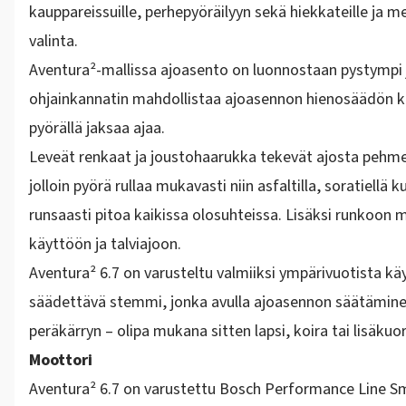
kauppareissuille, perhepyöräilyyn sekä hiekkateille ja m
valinta.
Aventura²-mallissa ajoasento on luonnostaan pystympi j
ohjainkannatin mahdollistaa ajoasennon hienosäädön k
pyörällä jaksaa ajaa.
Leveät renkaat ja joustohaarukka tekevät ajosta pehmeää
jolloin pyörä rullaa mukavasti niin asfaltilla, soratiell
runsaasti pitoa kaikissa olosuhteissa. Lisäksi runkoon
käyttöön ja talviajoon.
Aventura² 6.7 on varusteltu valmiiksi ympärivuotista kä
säädettävä stemmi
, jonka avulla ajoasennon säätäminen
peräkärryn
– olipa mukana sitten lapsi, koira tai lisäkuo
Moottori
Aventura² 6.7 on varustettu
Bosch Performance Line S