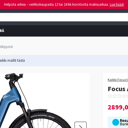
Helpota arkea – verkkokaupasta 12 tai 24 kk korotonta maksuaikaa.
Lue lisää!
RÄ
tkipyörä
ikki mallit
tästä
Kaikki Focus 
Focus 
2899,