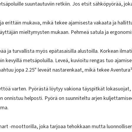
etsäpoluille suuntautuviin retkiin. Jos etsit sähköpyörää, jok
a erittäin mukava, mikä tekee ajamisesta vakaata ja hallit
äyttäjän mieltymysten mukaan. Pehmeä satula ja ergonomise
 ja turvallista myös epätasaisilla alustoilla. Korkean ilma
ä kuin kevyillä metsäpoluilla. Leveä, kuvioitu rengas tuo ajam
 mahtuu jopa 2.25" leveät nastarenkaat, mikä tekee Aventur
yttöä varten. Pyörästä löytyy vakiona
täyspitkät lokasuojat,
 onnistuu helposti. Pyörä on suunniteltu arjen kuljettamiseen
rma.
mart
-moottorilla, joka tarjoaa tehokkaan mutta luonnollisen 