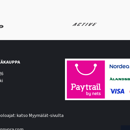
ÄKAUPPA
26
ki
oloajat: katso Myymälät-sivulta
npyora.com