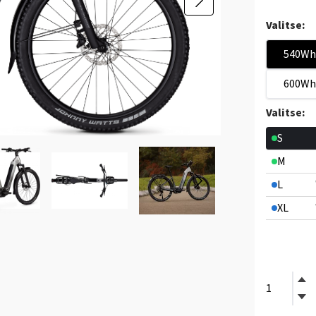
Valitse:
540Wh
600Wh
Valitse:
S
M
L
XL