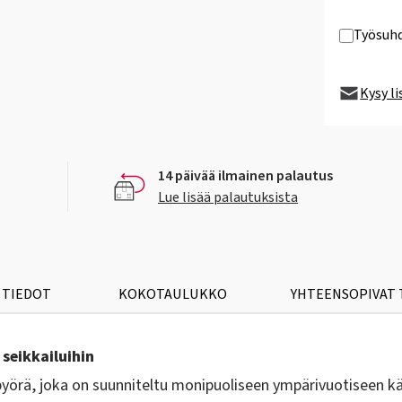
Työsuhd
Kysy l
14 päivää ilmainen palautus
Lue lisää palautuksista
 TIEDOT
KOKOTAULUKKO
YHTEENSOPIVAT
 seikkailuihin
yörä, joka on suunniteltu monipuoliseen ympärivuotiseen käy