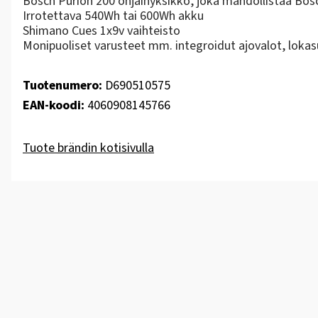
Bosch Purion 200 ohjainyksikkö, joka mahdollistaa Bos
Irrotettava 540Wh tai 600Wh akku
Shimano Cues 1x9v vaihteisto
Monipuoliset varusteet mm. integroidut ajovalot, lokasu
Tuotenumero:
D690510575
EAN-koodi:
4060908145766
Tuote brändin kotisivulla