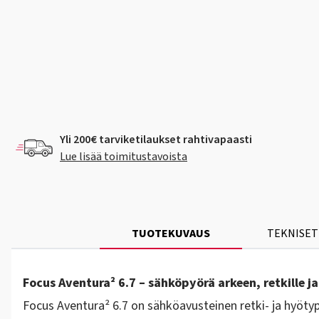
Yli 200€ tarviketilaukset rahtivapaasti
Lue lisää toimitustavoista
TUOTEKUVAUS
TEKNISET
Focus Aventura² 6.7 – sähköpyörä arkeen, retkille ja
Focus Aventura² 6.7 on sähköavusteinen retki- ja hyötyp