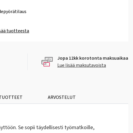
epyörätilaus
isää tuotteesta
Jopa 12kk korotonta maksuaikaa
Lue lisää maksutavoista
 TUOTTEET
ARVOSTELUT
ttöön. Se sopii täydellisesti työmatkoille,