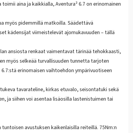
a toimii
aina ja kaikkialla
, Aventura² 6.7 on erinomainen
tua myös pidemmillä matkoilla. Säädettävä
t kädensijat viimeistelevät ajomukavuuden – tällä
tilan ansiosta renkaat vaimentavat tärinää tehokkaasti,
iseen myös selkeää turvallisuuden tunnetta tarjoten
a² 6.7:stä erinomaisen vaihtoehdon ympärivuotiseen
 tukeva tavarateline, kirkas etuvalo, seisontatuki sekä
, ja siihen voi asentaa lisäosilla
lastenistuimen tai
tuntoisen avustuksen kaikenlaisilla reiteillä.
75Nm:n