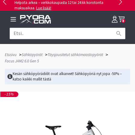
Helpota arkea – verkkokaupasta 12 tai 24 kk korotonta
maksuaikaa.
Lue lisää!
0
>
>
>
Etusivu
Sähköpyörät
Täysjousitetut sähkömaastopyörät
Focus JAM2 6.0 Gen 5
Kesän sähköpyörädiilit ovat alkaneet! Sähköpyöriä nyt jopa -50% –
katso kaikki mallit
tästä
-15%