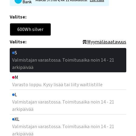
Maksa 579.08 €/kk 12 kuukautta.
Lue lisää
Valitse:
600Wh silver
Valitse:
Myymäläsaatavuus
S
Valmistajan varastossa. Toimitusaika noin 14 - 21
arkipäivää
M
Varasto loppu. Kysy lisää tai liity waitlistille
L
Valmistajan varastossa. Toimitusaika noin 14 - 21
arkipäivää
XL
Valmistajan varastossa. Toimitusaika noin 14 - 21
arkipäivää