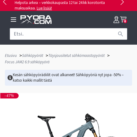
Helpota arkea – verkkokaupasta 12 tai 24 kk korotonta
maksuaikaa.
Lue lisää!
0
>
>
>
Etusivu
Sähköpyörät
Täysjousitetut sähkömaastopyörät
Focus JAM2 6.9 sähköpyörä
Kesän sähköpyörädiilit ovat alkaneet! Sähköpyöriä nyt jopa -50% –
katso kaikki mallit
tästä
-47%