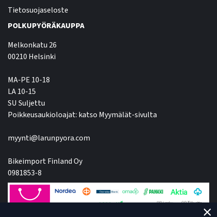
Tietosuojaseloste
POLKUPYÖRÄKAUPPA
Melkonkatu 26
00210 Helsinki
MA-PE 10-18
LA 10-15
SU Suljettu
Poikkeusaukioloajat: katso Myymälät-sivulta
myynti@larunpyora.com
Bikeimport Finland Oy
0981853-8