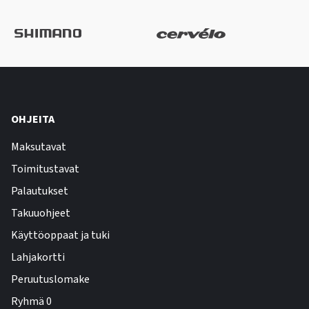
OHJEITA
Maksutavat
Toimitustavat
Palautukset
Takuuohjeet
Käyttöoppaat ja tuki
Lahjakortti
Peruutuslomake
Ryhmä 0