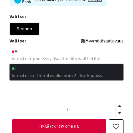
Maksa 344.45 €/kk 12 kuukautta.
Lue lisää
Valitse:
Sininen
Valitse:
Myymäläsaatavuus
M
Varasto loppu. Kysy lisää tai liity waitlistille
L
Varastossa. Toimitusaika noin 2 - 6 arkipäivää
LISÄÄ OSTOSKORIIN