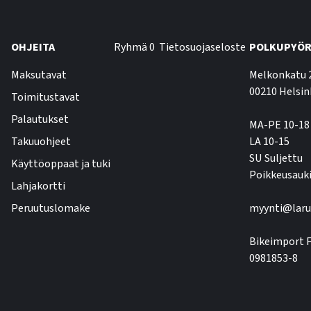
OHJEITA
Ryhmä 0
Tietosuojaseloste
POLKUPYÖR
Maksutavat
Melkonkatu 
00210 Helsin
Toimitustavat
Palautukset
MA-PE 10-18
Takuuohjeet
LA 10-15
SU Suljettu
Käyttöoppaat ja tuki
Poikkeusauki
Lahjakortti
Peruutuslomake
myynti@laru
Bikeimport F
0981853-8