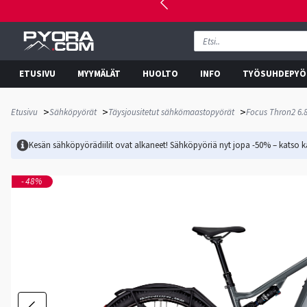
ETUSIVU
MYYMÄLÄT
HUOLTO
INFO
TYÖSUHDEPYÖ
>
>
>
Etusivu
Sähköpyörät
Täysjousitetut sähkömaastopyörät
Focus Thron2 6.
Kesän sähköpyörädiilit ovat alkaneet! Sähköpyöriä nyt jopa -50% – katso ka
-48%