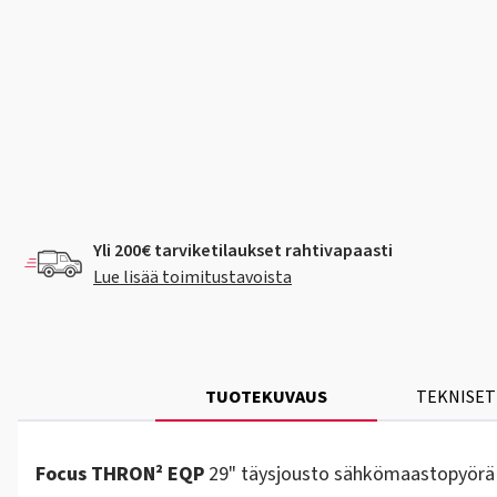
Yli 200€ tarviketilaukset rahtivapaasti
Lue lisää toimitustavoista
TUOTEKUVAUS
TEKNISET
Focus THRON² EQP
29" täysjousto sähkömaastopyörä 