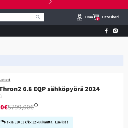
Oma tili
Ostoskori
0
tuotteet
Thron2 6.8 EQP sähköpyörä 2024
00€
5799,00€
Maksa 310.01 €/kk 12 kuukautta.
Lue lisää