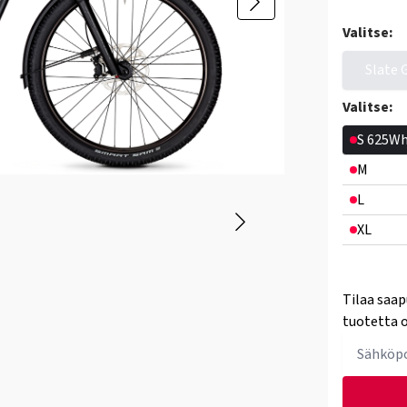
Valitse:
Slate 
Valitse:
S 625W
M
L
XL
Tilaa saap
tuotetta o