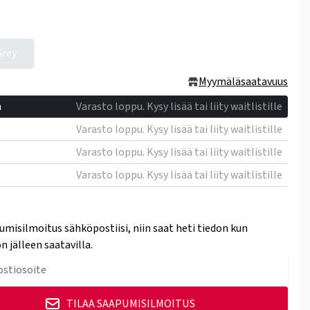
Grey
Myymäläsaatavuus
h
Varasto loppu. Kysy lisää tai liity waitlistille
Varasto loppu. Kysy lisää tai liity waitlistille
Varasto loppu. Kysy lisää tai liity waitlistille
Varasto loppu. Kysy lisää tai liity waitlistille
umisilmoitus sähköpostiisi, niin saat heti tiedon kun
n jälleen saatavilla.
TILAA SAAPUMISILMOITUS