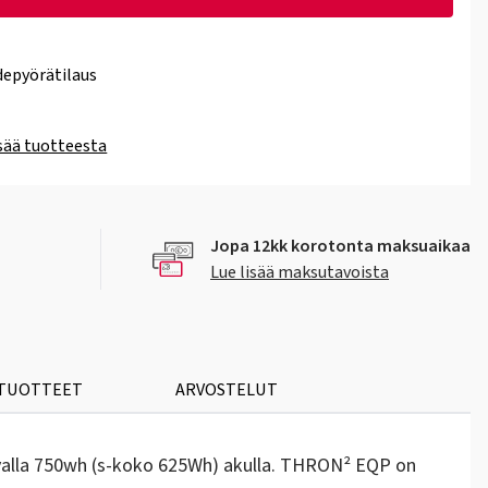
epyörätilaus
isää tuotteesta
Jopa 12kk korotonta maksuaikaa
Lue lisää maksutavoista
 TUOTTEET
ARVOSTELUT
valla 750wh (s-koko 625Wh) akulla. THRON² EQP on