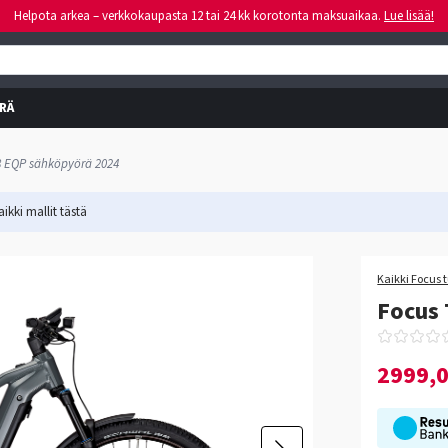
Helpota arkea – verkkokaupasta 12 tai 24 kk korotonta maksuaikaa.
Lue lisää!
RÄ
8 EQP sähköpyörä 2024
ikki mallit
tästä
Kaikki Focus 
Focus 
2999,