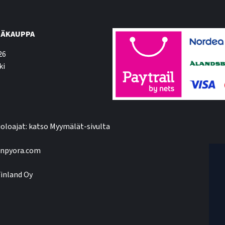
ÄKAUPPA
26
ki
oloajat: katso Myymälät-sivulta
npyora.com
inland Oy