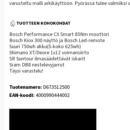
varusteltu malli arkikäyttöön. Pyörässä tulee valmiiksi 
TUOTTEEN KOHOKOHDAT
Bosch Performance CX Smart 85Nm moottori
Bosch Kiox 300 näyttö ja Bosch Led-remote
Suuri 750wh akku(S-koko 625wh)
Shimano XT/Deore 1x12 voimansiirto
SR Suntour ilmasäädettävät iskarit
Sram DB8 nestelevyjarrut
Täysi varustelu!
Tuotenumero:
D673512500
EAN-koodi:
4000990444002