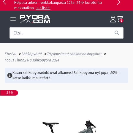
Helpota arkea – verkkokaupasta 12 tai 24 kk korotonta
maksuaikaa.
Lue lisää!
0
>
>
>
Etusivu
Sähköpyörät
Täysjousitetut sähkömaastopyörät
Focus Thron2 6.8 sähköpyörä 2024
Kesän sähköpyörädiilit ovat alkaneet! Sähköpyöriä nyt jopa -50% –
katso kaikki mallit
tästä
-31%