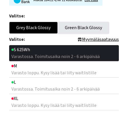
Maksa 284.21 €/kk 12 kuukautta.
Lue lisää
Valitse:
Grey Black Glossy
Green Black Glossy
Valitse:
Myymäläsaatavuus
S 625Wh
Varastossa. Toimitusaika noin 2 - 6 arkipäivää
M
Varasto loppu. Kysy lisää tai liity waitlistille
L
Varastossa. Toimitusaika noin 2 - 6 arkipäivää
XL
Varasto loppu. Kysy lisää tai liity waitlistille