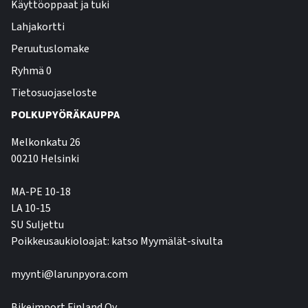
Käyttöoppaat ja tuki
Lahjakortti
Peruutuslomake
Ryhmä 0
Tietosuojaseloste
POLKUPYÖRÄKAUPPA
Melkonkatu 26
00210 Helsinki
MA-PE 10-18
LA 10-15
SU Suljettu
Poikkeusaukioloajat: katso Myymälät-sivulta
myynti@larunpyora.com
Bikeimport Finland Oy