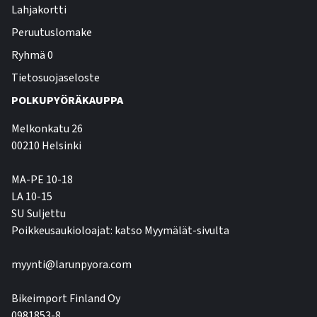
Lahjakortti
Peruutuslomake
Ryhmä 0
Tietosuojaseloste
POLKUPYÖRÄKAUPPA
Melkonkatu 26
00210 Helsinki
MA-PE 10-18
LA 10-15
SU Suljettu
Poikkeusaukioloajat: katso Myymälät-sivulta
myynti@larunpyora.com
Bikeimport Finland Oy
0981853-8