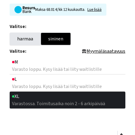
Maksa 68.01 €/kk 12 kuukautta.
Lue lisää
Valitse:
harmaa
sininen
Valitse:
Myymäläsaatavuus
M
Varasto loppu. Kysy lisää tai liity waitlistille
L
Varasto loppu. Kysy lisää tai liity waitlistille
XL
Varastossa. Toimitusaika noin 2 - 6 arkipäivää