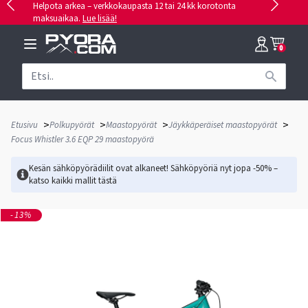
Helpota arkea – verkkokaupasta 12 tai 24 kk korotonta
maksuaikaa.
Lue lisää!
0
>
>
>
>
Etusivu
Polkupyörät
Maastopyörät
Jäykkäperäiset maastopyörät
Focus Whistler 3.6 EQP 29 maastopyörä
Kesän sähköpyörädiilit ovat alkaneet! Sähköpyöriä nyt jopa -50% –
katso kaikki mallit
tästä
-13%