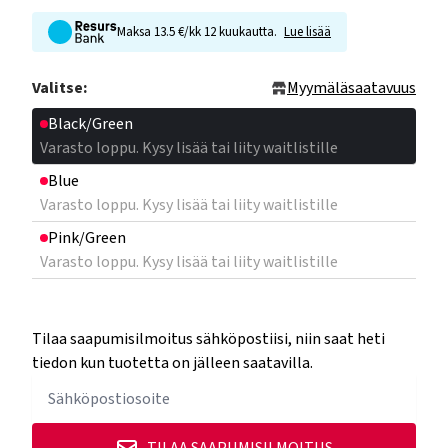
Maksa 13.5 €/kk 12 kuukautta.
Lue lisää
Valitse:
Myymäläsaatavuus
Black/Green
Varasto loppu. Kysy lisää tai liity waitlistille
Blue
Varasto loppu. Kysy lisää tai liity waitlistille
Pink/Green
Varasto loppu. Kysy lisää tai liity waitlistille
Tilaa saapumisilmoitus sähköpostiisi, niin saat heti
tiedon kun tuotetta on jälleen saatavilla.