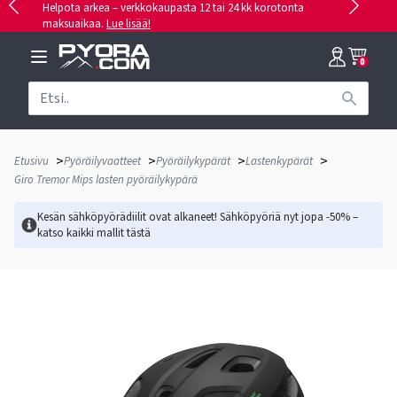
Helpota arkea – verkkokaupasta 12 tai 24 kk korotonta
maksuaikaa.
Lue lisää!
0
>
>
>
>
Etusivu
Pyöräilyvaatteet
Pyöräilykypärät
Lastenkypärät
Giro Tremor Mips lasten pyöräilykypärä
Kesän sähköpyörädiilit ovat alkaneet! Sähköpyöriä nyt jopa -50% –
katso kaikki mallit
tästä