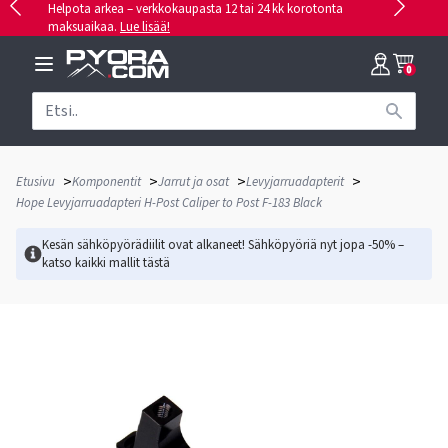
Helpota arkea – verkkokaupasta 12 tai 24 kk korotonta
maksuaikaa.
Lue lisää!
0
>
>
>
>
Etusivu
Komponentit
Jarrut ja osat
Levyjarruadapterit
Hope Levyjarruadapteri H-Post Caliper to Post F-183 Black
Kesän sähköpyörädiilit ovat alkaneet! Sähköpyöriä nyt jopa -50% –
katso kaikki mallit
tästä