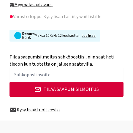
Myymäläsaatavuus
Varasto loppu
. Kysy lisää tai liity waitlistille
Maksa 10 €/kk 12 kuukautta.
Lue lisää
Tilaa saapumisilmoitus sähköpostiisi, niin saat heti
tiedon kun tuotetta on jälleen saatavilla.
TILAA SAAPUMISILMOITUS
Kysy lisää tuotteesta