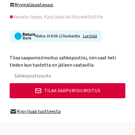
Myymäläsaatavuus
Varasto loppu
. Kysy lisää tai liity waitlistille
Maksa 10 €/kk 12 kuukautta.
Lue lisää
Tilaa saapumisilmoitus sähköpostiisi, niin saat heti
tiedon kun tuotetta on jälleen saatavilla.
TILAA SAAPUMISILMOITUS
Kysy lisää tuotteesta