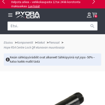
Helpota arkea – verkkokaupasta 12 tai 24 kk korotonta
maksuaikaa.
Lue lisää!
0
>
>
>
>
Etusivu
Komponentit
Kiekot
Pienosat
Hope RS4 Centre Lock QR etunavan muuntosarja
Kesän sähköpyörädiilit ovat alkaneet! Sähköpyöriä nyt jopa -50% –
katso kaikki mallit
tästä