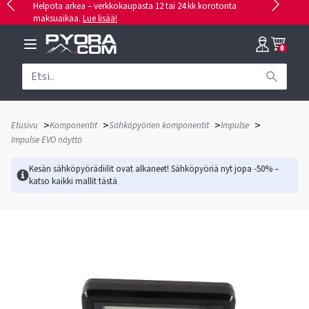
Helpota arkea – verkkokaupasta 12 tai 24 kk korotonta
maksuaikaa.
Lue lisää!
0
>
>
>
>
Etusivu
Komponentit
Sähköpyörien komponentit
Impulse
Impulse EVO näyttö
Kesän sähköpyörädiilit ovat alkaneet! Sähköpyöriä nyt jopa -50% –
katso kaikki mallit
tästä