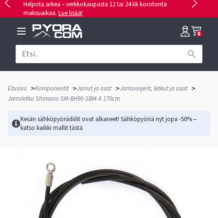
Helpota arkea – verkkokaupasta 12 tai 24 kk korotonta
maksuaikaa.
Lue lisää!
0
>
>
>
>
Etusivu
Komponentit
Jarrut ja osat
Jarruvaijerit, letkut ja osat
Jarruletku Shimano SM-BH90-SBM-A 170cm
Kesän sähköpyörädiilit ovat alkaneet! Sähköpyöriä nyt jopa -50% –
katso kaikki mallit
tästä