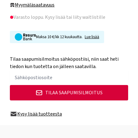
Myymäläsaatavuus
Varasto loppu
. Kysy lisää tai liity waitlistille
Maksa 10 €/kk 12 kuukautta.
Lue lisää
Tilaa saapumisilmoitus sähköpostiisi, niin saat heti
tiedon kun tuotetta on jälleen saatavilla.
TILAA SAAPUMISILMOITUS
Kysy lisää tuotteesta