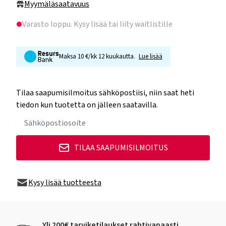
Myymäläsaatavuus
Varasto loppu
. Kysy lisää tai liity waitlistille
Maksa 10 €/kk 12 kuukautta.
Lue lisää
Tilaa saapumisilmoitus sähköpostiisi, niin saat heti
tiedon kun tuotetta on jälleen saatavilla.
TILAA SAAPUMISILMOITUS
Kysy lisää tuotteesta
Yli 200€ tarviketilaukset rahtivapaasti