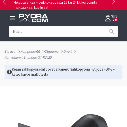
Helpota arkea – verkkokaupasta 12 tai 24 kk korotonta
maksuaikaa.
Lue lisää!
0
>
>
>
>
Etusivu
Komponentit
Ohjaamo
Gripit
Kahvakumit Shimano ST-R7020
Kesän sähköpyörädiilit ovat alkaneet! Sähköpyöriä nyt jopa -50% –
katso kaikki mallit
tästä