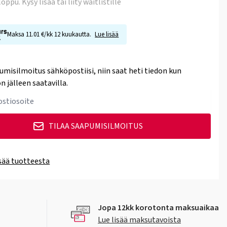
 loppu
. Kysy lisää tai liity waitlistille
Maksa 11.01 €/kk 12 kuukautta.
Lue lisää
umisilmoitus sähköpostiisi, niin saat heti tiedon kun
n jälleen saatavilla.
TILAA SAAPUMISILMOITUS
isää tuotteesta
Jopa 12kk korotonta maksuaikaa
Lue lisää maksutavoista