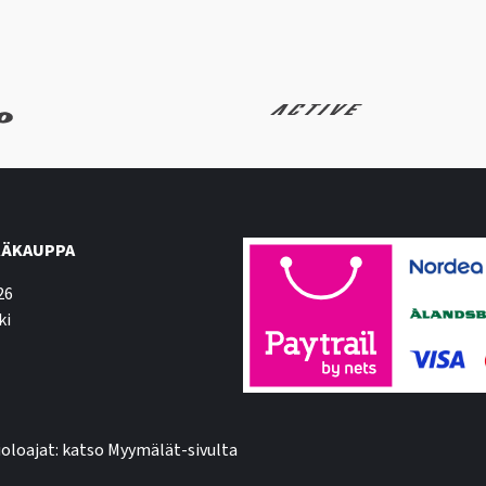
ÄKAUPPA
26
ki
oloajat: katso Myymälät-sivulta