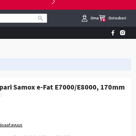
Oma tili
Ostoskori
0
pari Samox e-Fat E7000/E8000, 170mm
€
äsaatavuus