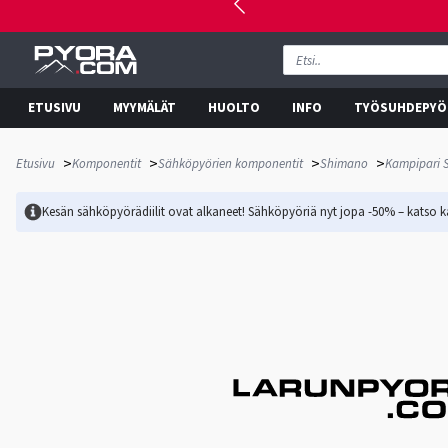
ETUSIVU
MYYMÄLÄT
HUOLTO
INFO
TYÖSUHDEPYÖ
>
>
>
>
Etusivu
Komponentit
Sähköpyörien komponentit
Shimano
Kampipari 
Kesän sähköpyörädiilit ovat alkaneet! Sähköpyöriä nyt jopa -50% – katso ka