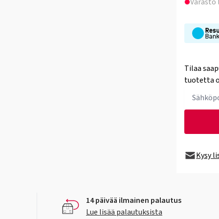
Varasto
Tilaa saap
tuotetta o
Kysy l
14 päivää ilmainen palautus
Lue lisää palautuksista