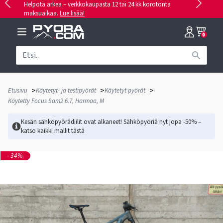
Helpota arkea – verkkokaupasta 12 tai 24 kk korotonta
maksuaikaa.
Lue lisää!
0
>
>
>
Etusivu
Käytetyt- ja testipyörät
Käytetyt pyörät
Käytetty Focus Sam2 6.7, Harmaa, M
Kesän sähköpyörädiilit ovat alkaneet! Sähköpyöriä nyt jopa -50% –
katso kaikki mallit
tästä
-34%