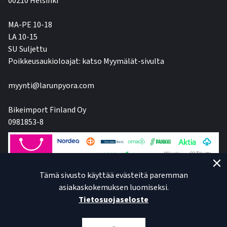
00210 Helsinki
MA-PE 10-18
LA 10-15
SU Suljettu
Poikkeusaukioloajat: katso Myymälät-sivulta
myynti@larunpyora.com
Bikeimport Finland Oy
0981853-8
Tämä sivusto käyttää evästeitä paremman
asiakaskokemuksen luomiseksi.
Tietosuojaseloste