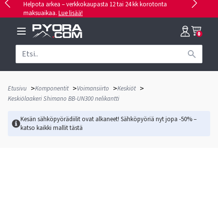
Helpota arkea – verkkokaupasta 12 tai 24 kk korotonta
maksuaikaa.
Lue lisää!
0
>
>
>
>
Etusivu
Komponentit
Voimansiirto
Keskiöt
Keskiölaakeri Shimano BB-UN300 nelikantti
Kesän sähköpyörädiilit ovat alkaneet! Sähköpyöriä nyt jopa -50% –
katso kaikki mallit
tästä