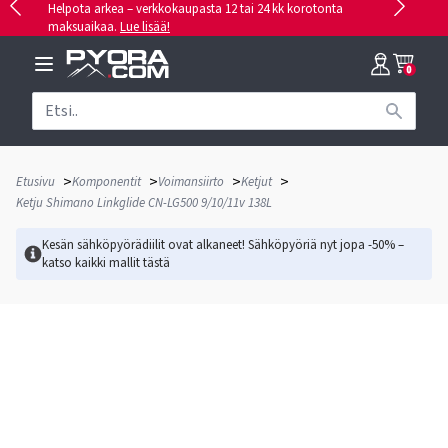
Helpota arkea – verkkokaupasta 12 tai 24 kk korotonta
maksuaikaa.
Lue lisää!
0
>
>
>
>
Etusivu
Komponentit
Voimansiirto
Ketjut
Ketju Shimano Linkglide CN-LG500 9/10/11v 138L
Kesän sähköpyörädiilit ovat alkaneet! Sähköpyöriä nyt jopa -50% –
katso kaikki mallit
tästä