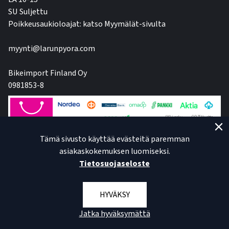
SU Suljettu
Poikkeusaukioloajat: katso Myymälät-sivulta
myynti@larunpyora.com
Bikeimport Finland Oy
0981853-8
Tämä sivusto käyttää evästeitä paremman
asiakaskokemuksen luomiseksi.
Tietosuojaseloste
HYVÄKSY
Jatka hyväksymättä