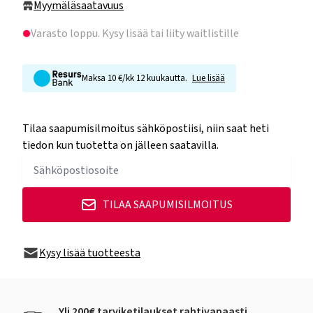
Myymäläsaatavuus
Varasto loppu
. Kysy lisää tai liity waitlistille
Maksa 10 €/kk 12 kuukautta.
Lue lisää
Tilaa saapumisilmoitus sähköpostiisi, niin saat heti
tiedon kun tuotetta on jälleen saatavilla.
TILAA SAAPUMISILMOITUS
Kysy lisää tuotteesta
Yli 200€ tarviketilaukset rahtivapaasti