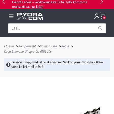
Helpota arkea – verkkokaupasta 12 tai 24 kk korotonta
maksuaikaa.
Lue lisää!
0
>
>
>
>
Etusivu
Komponentit
Voimansiirto
Ketjut
Ketju Shimano Ultegra CN-6701 10v
Kesän sähköpyörädiilit ovat alkaneet! Sähköpyöriä nyt jopa -50% –
katso kaikki mallit
tästä