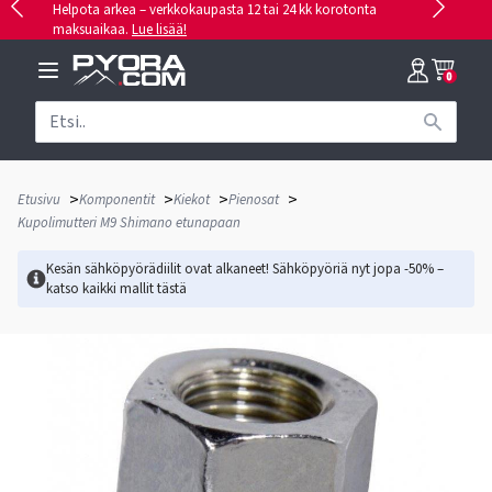
Helpota arkea – verkkokaupasta 12 tai 24 kk korotonta
maksuaikaa.
Lue lisää!
0
>
>
>
>
Etusivu
Komponentit
Kiekot
Pienosat
Kupolimutteri M9 Shimano etunapaan
Kesän sähköpyörädiilit ovat alkaneet! Sähköpyöriä nyt jopa -50% –
katso kaikki mallit
tästä