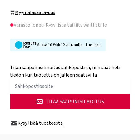
Myymäläsaatavuus
Varasto loppu
. Kysy lisää tai liity waitlistille
Maksa 10 €/kk 12 kuukautta.
Lue lisää
Tilaa saapumisilmoitus sähköpostiisi, niin saat heti
tiedon kun tuotetta on jälleen saatavilla.
TILAA SAAPUMISILMOITUS
Kysy lisää tuotteesta