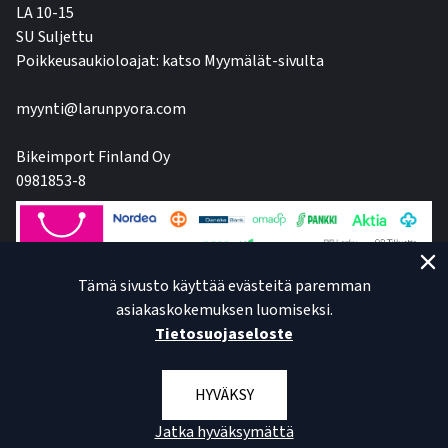
LA 10-15
SU Suljettu
Poikkeusaukioloajat: katso Myymälät-sivulta
myynti@larunpyora.com
Bikeimport Finland Oy
0981853-8
Tämä sivusto käyttää evästeitä paremman
asiakaskokemuksen luomiseksi.
Tietosuojaseloste
HYVÄKSY
Jatka hyväksymättä