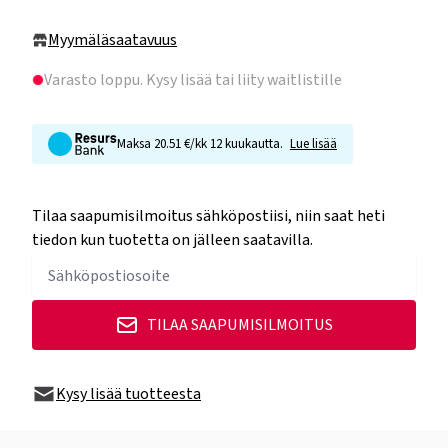
Myymäläsaatavuus
Varasto loppu
. Kysy lisää tai liity waitlistille
Maksa 20.51 €/kk 12 kuukautta.
Lue lisää
Tilaa saapumisilmoitus sähköpostiisi, niin saat heti
tiedon kun tuotetta on jälleen saatavilla.
TILAA SAAPUMISILMOITUS
Kysy lisää tuotteesta