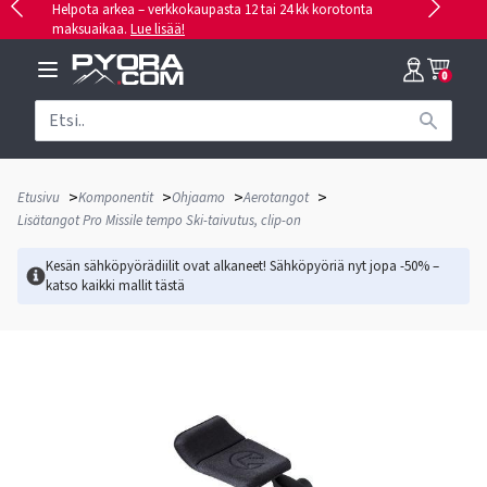
Helpota arkea – verkkokaupasta 12 tai 24 kk korotonta
maksuaikaa.
Lue lisää!
0
>
>
>
>
Etusivu
Komponentit
Ohjaamo
Aerotangot
Lisätangot Pro Missile tempo Ski-taivutus, clip-on
Kesän sähköpyörädiilit ovat alkaneet! Sähköpyöriä nyt jopa -50% –
katso kaikki mallit
tästä