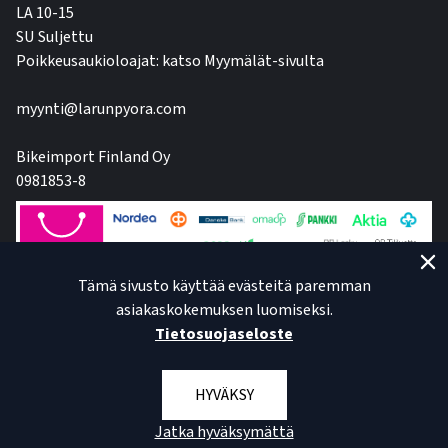
LA 10-15
SU Suljettu
Poikkeusaukioloajat: katso Myymälät-sivulta
myynti@larunpyora.com
Bikeimport Finland Oy
0981853-8
Tämä sivusto käyttää evästeitä paremman
asiakaskokemuksen luomiseksi.
Tietosuojaseloste
HYVÄKSY
Jatka hyväksymättä