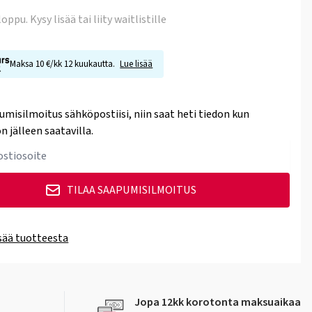
 loppu
. Kysy lisää tai liity waitlistille
Maksa 10 €/kk 12 kuukautta.
Lue lisää
umisilmoitus sähköpostiisi, niin saat heti tiedon kun
n jälleen saatavilla.
TILAA SAAPUMISILMOITUS
isää tuotteesta
Jopa 12kk korotonta maksuaikaa