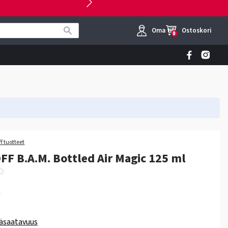
Oma tili
Ostoskori
0
f tuotteet
F B.A.M. Bottled Air Magic 125 ml
€
äsaatavuus