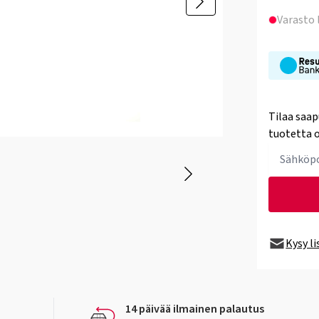
Varasto
Tilaa saap
tuotetta o
Kysy l
14 päivää ilmainen palautus