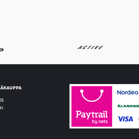
ÄKAUPPA
26
ki