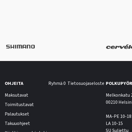
OHJEITA
Ryhmä 0
Tietosuojaseloste
POLKUPYÖR
Maksutavat
Melkonkatu 
00210 Helsin
Toimitustavat
Palautukset
MA-PE 10-18
Takuuohjeet
LA 10-15
SU Suljettu