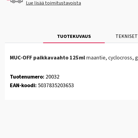
Lue lisää toimitustavoista
TUOTEKUVAUS
TEKNISET
MUC-OFF paikkavaahto 125ml
maantie, cyclocross, g
Tuotenumero:
20032
EAN-koodi:
5037835203653