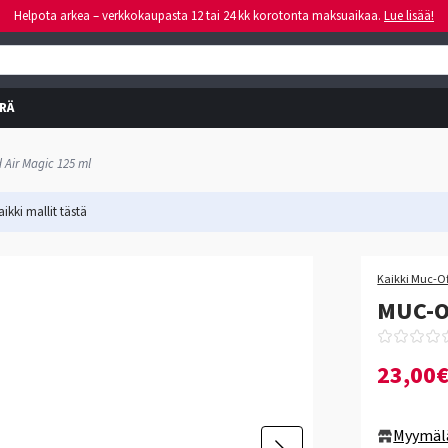
Helpota arkea – verkkokaupasta 12 tai 24 kk korotonta maksuaikaa.
Lue lisää!
RÄ
 Air Magic 125 ml
ikki mallit
tästä
Kaikki Muc-Of
MUC-OF
23,00
Myymäl