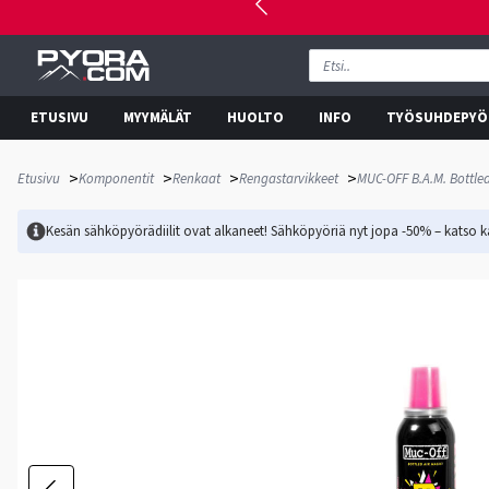
ETUSIVU
MYYMÄLÄT
HUOLTO
INFO
TYÖSUHDEPYÖ
>
>
>
>
Etusivu
Komponentit
Renkaat
Rengastarvikkeet
MUC-OFF B.A.M. Bottled
Kesän sähköpyörädiilit ovat alkaneet! Sähköpyöriä nyt jopa -50% – katso ka