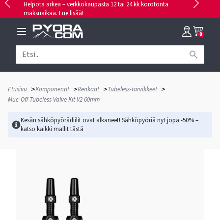
Helpota arkea – verkkokaupasta 12 tai 24 kk korotonta
maksuaikaa.
Lue lisää!
0
>
>
>
>
Etusivu
Komponentit
Renkaat
Tubeless-tarvikkeet
Muc-Off Tubeless Valve Kit V2 60mm
Kesän sähköpyörädiilit ovat alkaneet! Sähköpyöriä nyt jopa -50% –
katso kaikki mallit
tästä