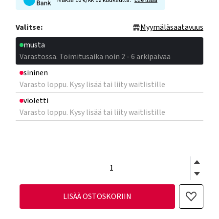
Maksa 10 €/kk 12 kuukautta.
Lue lisää
Valitse:
Myymäläsaatavuus
musta
Varastossa. Toimitusaika noin 2 - 6 arkipäivää
sininen
Varasto loppu. Kysy lisää tai liity waitlistille
violetti
Varasto loppu. Kysy lisää tai liity waitlistille
LISÄÄ OSTOSKORIIN