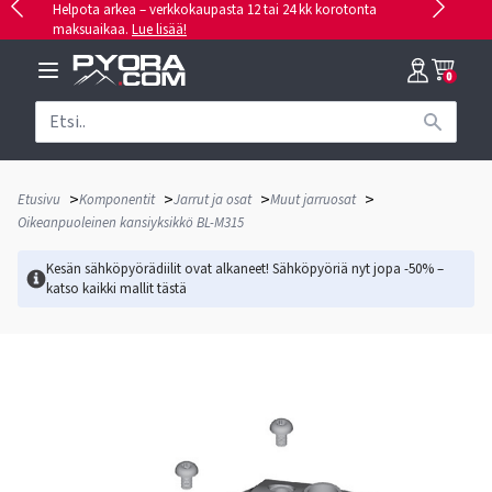
Helpota arkea – verkkokaupasta 12 tai 24 kk korotonta
maksuaikaa.
Lue lisää!
0
>
>
>
>
Etusivu
Komponentit
Jarrut ja osat
Muut jarruosat
Oikeanpuoleinen kansiyksikkö BL-M315
Kesän sähköpyörädiilit ovat alkaneet! Sähköpyöriä nyt jopa -50% –
katso kaikki mallit
tästä