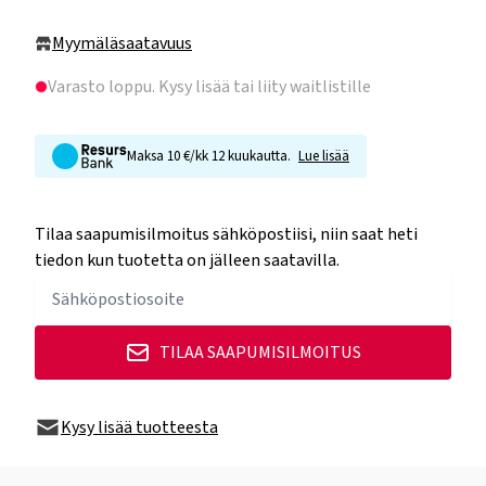
Myymäläsaatavuus
Varasto loppu
. Kysy lisää tai liity waitlistille
Maksa 10 €/kk 12 kuukautta.
Lue lisää
Tilaa saapumisilmoitus sähköpostiisi, niin saat heti
tiedon kun tuotetta on jälleen saatavilla.
TILAA SAAPUMISILMOITUS
Kysy lisää tuotteesta