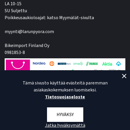
LA 10-15
SU Suljettu
Poikkeusaukioloajat: katso Myymälät-sivulta
myynti@larunpyora.com
Bikeimport Finland Oy
0981853-8
Tämä sivusto käyttää evästeitä paremman
asiakaskokemuksen luomiseksi.
Tietosuojaseloste
HYVÄKSY
Jatka hyväksymättä