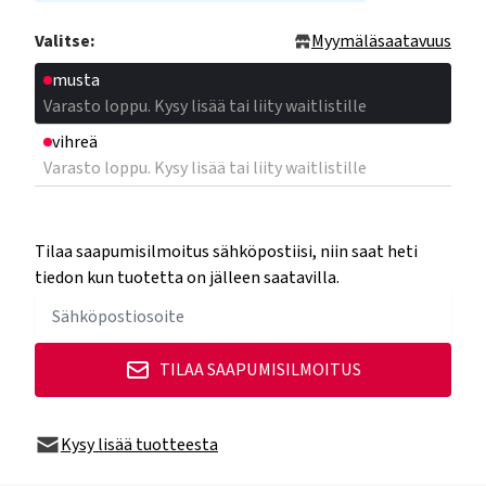
Valitse:
Myymäläsaatavuus
musta
Varasto loppu. Kysy lisää tai liity waitlistille
vihreä
Varasto loppu. Kysy lisää tai liity waitlistille
Tilaa saapumisilmoitus sähköpostiisi, niin saat heti
tiedon kun tuotetta on jälleen saatavilla.
TILAA SAAPUMISILMOITUS
Kysy lisää tuotteesta