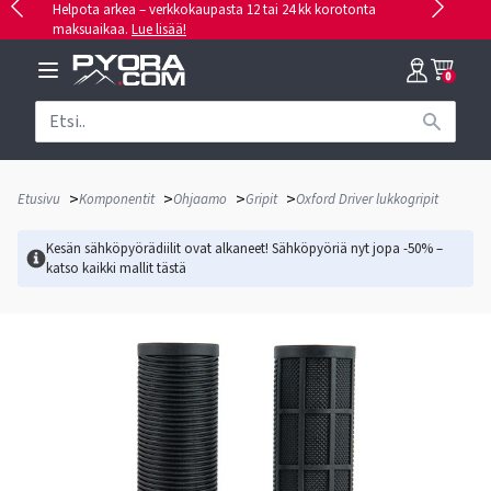
Helpota arkea – verkkokaupasta 12 tai 24 kk korotonta
maksuaikaa.
Lue lisää!
0
>
>
>
>
Etusivu
Komponentit
Ohjaamo
Gripit
Oxford Driver lukkogripit
Kesän sähköpyörädiilit ovat alkaneet! Sähköpyöriä nyt jopa -50% –
katso kaikki mallit
tästä