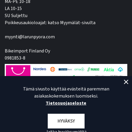
MA-PE 10-18
LA 10-15
SU Suljettu
Poikkeusaukioloajat: katso Myymälät-sivulta
myynti@larunpyora.com
Bikeimport Finland Oy
0981853-8
Tämä sivusto käyttää evästeitä paremman
asiakaskokemuksen luomiseksi.
Tietosuojaseloste
HYVÄKSY