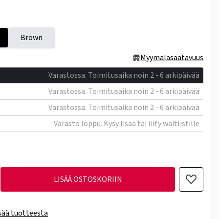
Brown
Myymäläsaatavuus
Varastossa. Toimitusaika noin 2 - 6 arkipäivää
Varastossa. Toimitusaika noin 2 - 6 arkipäivää
Varastossa. Toimitusaika noin 2 - 6 arkipäivää
Varasto loppu. Kysy lisää tai liity waitlistille
LISÄÄ OSTOSKORIIN
isää tuotteesta