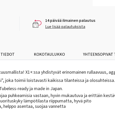
14 päivää ilmainen palautus
Lue lisää palautuksista
 TIEDOT
KOKOTAULUKKO
YHTEENSOPIVAT
uusmallista! X1+:ssa yhdistyvät erinomainen rullaavuus, aggr
, joka toimii loistavasti kaikissa tilanteissa ja olosuhteiss
n. Tubeless-ready ja made in Japan.
ojaa puhkeamisia vastaan, hyvin mukautuva ja erittäin kestä
suorituskyky lämpötilasta riippumatta, hyvä pito
la, helppo asentaa, suojaa vannetta