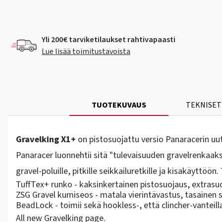
Yli 200€ tarviketilaukset rahtivapaasti
Lue lisää toimitustavoista
TUOTEKUVAUS
TEKNISET
Gravelking X1+
on pistosuojattu versio Panaracerin uut
Panaracer luonnehtii sitä "tulevaisuuden gravelrenkaaksi"
gravel-poluille, pitkille seikkailuretkille ja kisakäyttöö
TuffTex+ runko - kaksinkertainen pistosuojaus, extrasu
ZSG Gravel kumiseos - matala vierintävastus, tasainen 
BeadLock - toimii sekä hookless-, että clincher-vanteil
All new Gravelking page.