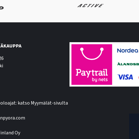
ÄKAUPPA
26
ki
oloajat: katso Myymälät-sivulta
npyora.com
inland Oy