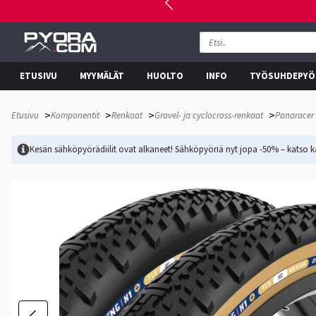
ETUSIVU
MYYMÄLÄT
HUOLTO
INFO
TYÖSUHDEPYÖ
>
>
>
>
Etusivu
Komponentit
Renkaat
Gravel- ja cyclocross-renkaat
Panaracer 
Kesän sähköpyörädiilit ovat alkaneet! Sähköpyöriä nyt jopa -50% – katso ka