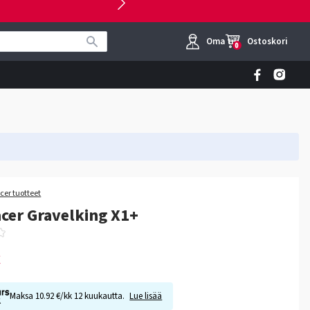
Oma tili
Ostoskori
0
cer tuotteet
cer Gravelking X1+
€
Maksa 10.92 €/kk 12 kuukautta.
Lue lisää