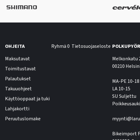
OHJEITA
Ryhmä 0
Tietosuojaseloste
POLKUPYÖR
Maksutavat
Melkonkatu 
00210 Helsin
Toimitustavat
Palautukset
MA-PE 10-18
Takuuohjeet
LA 10-15
SU Suljettu
Käyttöoppaat ja tuki
Poikkeusauki
Lahjakortti
Peruutuslomake
myynti@laru
Bikeimport F