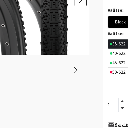
Valitse:
Black
Valitse:
35-622
40-622
45-622
50-622
Kysy l