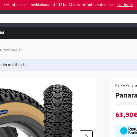
Helpota arkea – verkkokaupasta 12 tai 24 kk korotonta maksuaikaa.
Lue lisää!
RÄ
Gravelking X1+
ikki mallit
tästä
Kaikki Panara
Panara
63,90