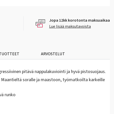
Jopa 12kk korotonta maksuaikaa
Lue lisää maksutavoista
 TUOTTEET
ARVOSTELUT
essiivinen pitävä nappulakuviointi ja hyvä pistosuojaus.
a. Maantieltä soralle ja maastoon, työmatkoilta karkeille
vä runko