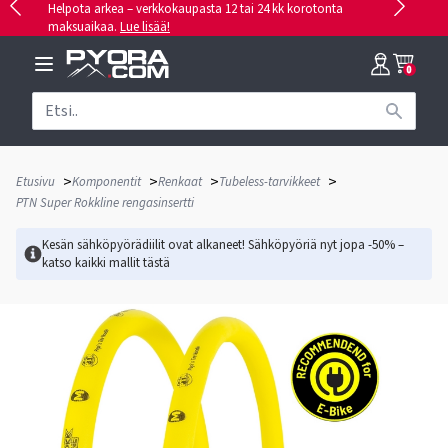
Helpota arkea – verkkokaupasta 12 tai 24 kk korotonta
maksuaikaa.
Lue lisää!
0
>
>
>
>
Etusivu
Komponentit
Renkaat
Tubeless-tarvikkeet
PTN Super Rokkline rengasinsertti
Kesän sähköpyörädiilit ovat alkaneet! Sähköpyöriä nyt jopa -50% –
katso kaikki mallit
tästä