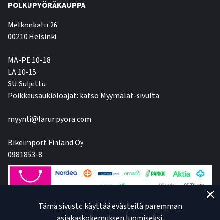
POLKUPYÖRÄKAUPPA
Melkonkatu 26
00210 Helsinki
MA-PE 10-18
LA 10-15
SU Suljettu
Poikkeusaukioloajat: katso Myymälät-sivulta
myynti@larunpyora.com
Bikeimport Finland Oy
0981853-8
Tämä sivusto käyttää evästeitä paremman
asiakaskokemuksen luomiseksi.