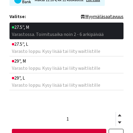
Maksa 12.18 €/kk 12 kuukautta.
Lue lisää
Valitse:
Myymäläsaatavuus
27.5", M
Varastossa. Toimitusaika noin 2 - 6 arkipäivää
27.5", L
Varasto loppu. Kysy lisää tai liity waitlistille
29", M
Varasto loppu. Kysy lisää tai liity waitlistille
29", L
Varasto loppu. Kysy lisää tai liity waitlistille