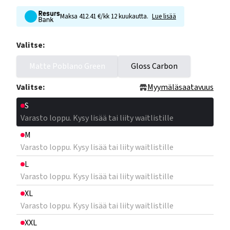
Maksa 412.41 €/kk 12 kuukautta.
Lue lisää
Valitse:
Matte Poblano Green
Gloss Carbon
Valitse:
Myymäläsaatavuus
S
Varasto loppu. Kysy lisää tai liity waitlistille
M
Varasto loppu. Kysy lisää tai liity waitlistille
L
Varasto loppu. Kysy lisää tai liity waitlistille
XL
Varasto loppu. Kysy lisää tai liity waitlistille
XXL