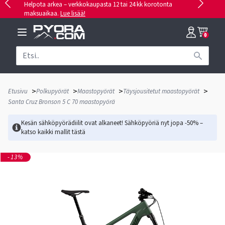
Helpota arkea – verkkokaupasta 12 tai 24 kk korotonta
maksuaikaa.
Lue lisää!
0
>
>
>
>
Etusivu
Polkupyörät
Maastopyörät
Täysjousitetut maastopyörät
Santa Cruz Bronson 5 C 70 maastopyörä
Kesän sähköpyörädiilit ovat alkaneet! Sähköpyöriä nyt jopa -50% –
katso kaikki mallit
tästä
-13%