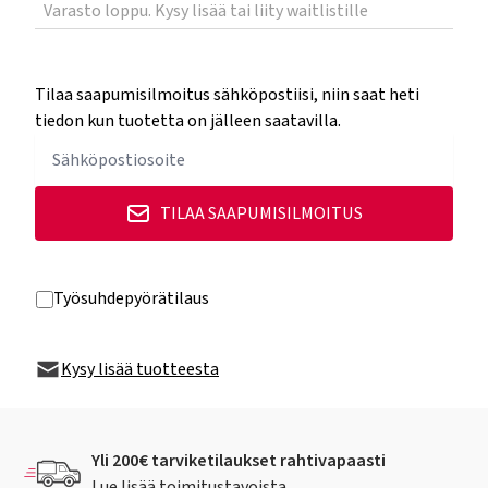
Varasto loppu. Kysy lisää tai liity waitlistille
Tilaa saapumisilmoitus sähköpostiisi, niin saat heti
tiedon kun tuotetta on jälleen saatavilla.
TILAA SAAPUMISILMOITUS
Työsuhdepyörätilaus
Kysy lisää tuotteesta
Yli 200€ tarviketilaukset rahtivapaasti
Lue lisää toimitustavoista