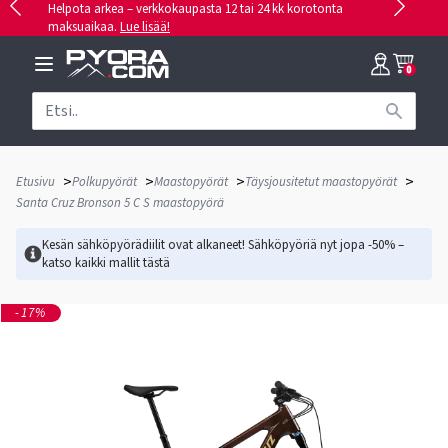
Helpota arkea – verkkokaupasta 12 tai 24 kk korotonta
maksuaikaa.
Lue lisää!
0
>
>
>
>
Etusivu
Polkupyörät
Maastopyörät
Täysjousitetut maastopyörät
Santa Cruz Bronson 5 C S maastopyörä
Kesän sähköpyörädiilit ovat alkaneet! Sähköpyöriä nyt jopa -50% –
katso kaikki mallit
tästä
-17%