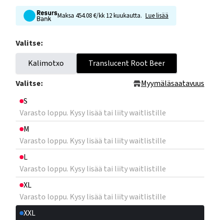
Maksa 454.08 €/kk 12 kuukautta.
Lue lisää
Valitse:
Kalimotxo
Translucent Root Beer
Valitse:
Myymäläsaatavuus
S
Varasto loppu. Kysy lisää tai liity waitlistille
M
Varasto loppu. Kysy lisää tai liity waitlistille
L
Varasto loppu. Kysy lisää tai liity waitlistille
XL
Varasto loppu. Kysy lisää tai liity waitlistille
XXL