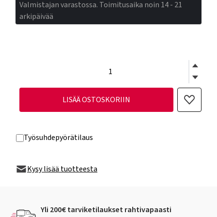
Valmistajan varastossa. Toimitusaika noin 14 - 21
arkipäivää
LISÄÄ OSTOSKORIIN
Työsuhdepyörätilaus
Kysy lisää tuotteesta
Yli 200€ tarviketilaukset rahtivapaasti