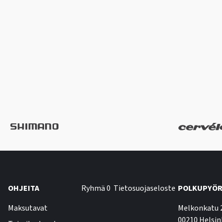
OHJEITA
Ryhmä 0
Tietosuojaseloste
POLKUPYÖR
Maksutavat
Melkonkatu 
00210 Helsin