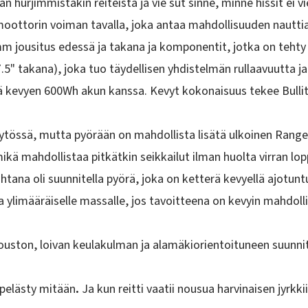
 hurjimmistakin reiteistä ja vie sut sinne, minne hissit ei vi
ömoottorin voiman
tavalla, joka antaa mahdollisuuden nautti
 jousitus edessä ja takana ja komponentit, jotka on tehty
.5" takana)
, joka tuo täydellisen yhdistelmän rullaavuutta ja
ä
kevyen 600Wh akun kanssa.
Kevyt kokonaisuus tekee Bullitis
käytössä, mutta pyörään on mahdollista lisätä
ulkoinen Range
mikä mahdollistaa pitkätkin seikkailut ilman huolta virran lo
a oli suunnitella pyörä, joka on ketterä kevyellä ajotuntu
kka ylimääräiselle massalle, jos tavoitteena on kevyin mahdo
jouston, loivan keulakulman ja alamäkiorientoituneen suunni
i pelästy mitään
.
Ja kun reitti vaatii nousua harvinaisen jyrkki