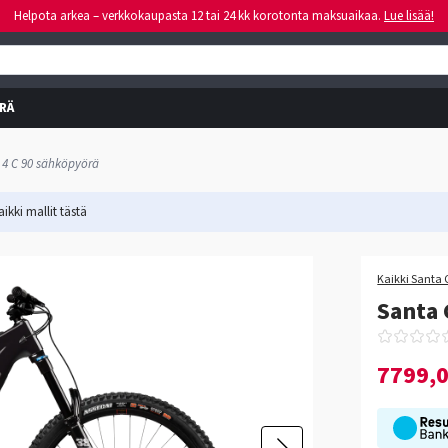
Helpota arkea – verkkokaupasta 12 tai 24 kk korotonta maksuaikaa.
Lue lisää!
RÄ
t 4 C 90 sähköpyörä
ikki mallit
tästä
-10%
Kaikki Santa 
Santa 
7799,