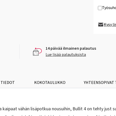
Työsuhd
Kysy l
14 päivää ilmainen palautus
Lue lisää palautuksista
 TIEDOT
KOKOTAULUKKO
YHTEENSOPIVAT
 kaipaat vähän lisäpotkua nousuihin,
Bullit 4
on tehty just 