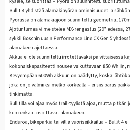
kysele, se suorittaa – Pyörä on suunniteltu suoritutumaan
Bullit 4 yhdistää alamäkipyörän ominaisuudet ja sähk
Pyörässä on alamäkiajoon suunniteltu geometria, 170mm
Ajotuntumaa viimeistelee
MX-rengastus (29" edessä, 27
sykkii
Boschin uusin Performance Line CX Gen 5
yhdess
alamäkeen ajettaessa.
Akkua ei ole suunniteltu irrotettavaksi päivittäisessä 
kokonaiskapasiteetti nousee vaikuttavaan
850 Wh:iin
, 
Kevyempään 600Wh akkuun on päädytty, koska lähtökohtan
joka on jo valmiiksi melko korkealla – ei siis paras pai
tinkimättä.
Bullitilla voi ajaa myös trail-tyylistä ajoa
, mutta pitkän 
kun renkaat osoittavat alamäkeen
.
Enduroa, bikeparkia tai villiä vuoriseikkailua – Bullit 4 e