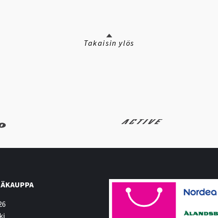
Takaisin ylös
ÄKAUPPA
26
ki