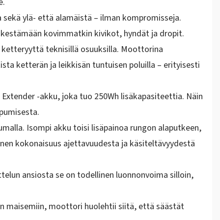
e.
a sekä ylä- että alamäistä – ilman kompromisseja.
 kestämään kovimmatkin kivikot, hyndät ja dropit.
 ketteryyttä teknisillä osuuksilla. Moottorina
ta ketterän ja leikkisän tuntuisen poluilla – erityisesti
 Extender -akku
, joka tuo
250Wh lisäkapasiteettia
. Näin
ppumisesta.
malla. Isompi akku toisi lisäpainoa rungon alaputkeen,
llinen kokonaisuus ajettavuudesta ja käsiteltävyydestä
ttelun ansiosta se on todellinen
luonnonvoima silloin,
in maisemiin, moottori huolehtii siitä, että säästät