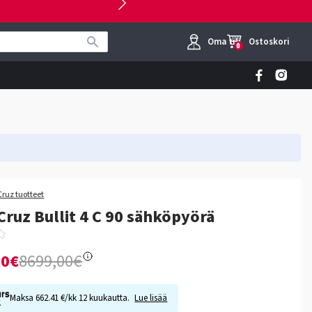
Oma tili
Ostoskori
0
Cruz tuotteet
Cruz Bullit 4 C 90 sähköpyörä
00€
8699,00€
Maksa 662.41 €/kk 12 kuukautta.
Lue lisää