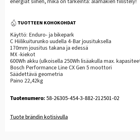
energiat siihen, mikä on tärkeintä: alamäkien fiilistely!
TUOTTEEN KOHOKOHDAT
Käyttö: Enduro- ja bikepark
C Hiilikuiturunko uudella 4-Bar jousituksella
170mm jousitus takana ja edessä
MX -kiekot
600Wh akku (ulkoisella 250Wh lisäakulla max. kapasitee
Bosch Performance Line CX Gen 5 moottori
Säädettävä geometria
Paino 22,42kg
Tuotenumero:
58-26305-454-3-882-212501-02
Tuote brändin kotisivulla