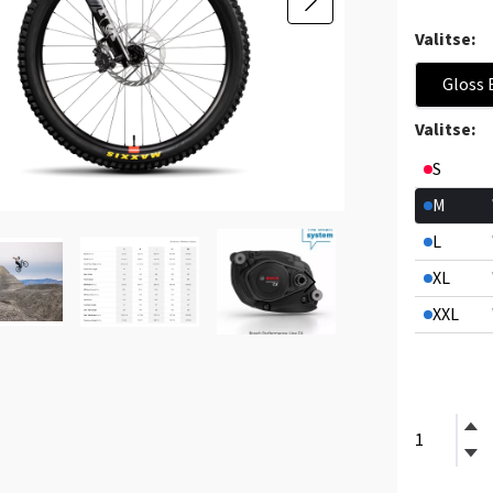
Valitse:
Gloss 
Valitse:
S
M
L
XL
XXL