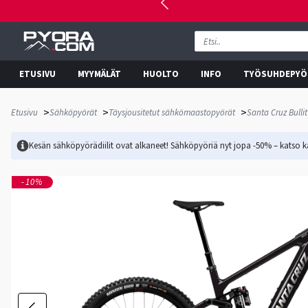
ETUSIVU
MYYMÄLÄT
HUOLTO
INFO
TYÖSUHDEPYÖ
>
>
>
Etusivu
Sähköpyörät
Täysjousitetut sähkömaastopyörät
Santa Cruz Bulli
Kesän sähköpyörädiilit ovat alkaneet! Sähköpyöriä nyt jopa -50% – katso ka
-10%