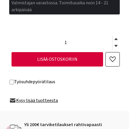
Valmistajan varastossa. Toimitusaika noin 14 - 21
arkipäivää
LISÄÄ OSTOSKORIIN
Työsuhdepyörätilaus
Kysy lisää tuotteesta
Yli 200€ tarviketilaukset rahtivapaasti