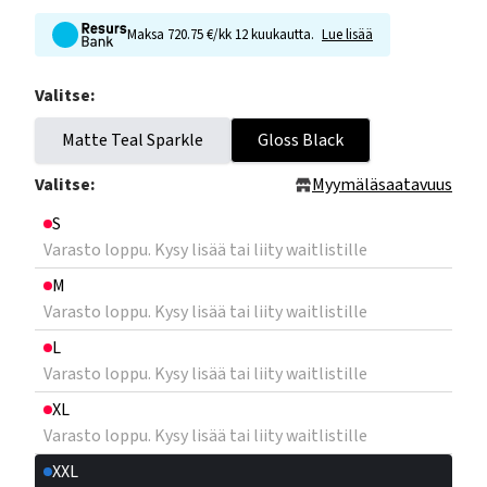
Maksa 720.75 €/kk 12 kuukautta.
Lue lisää
Valitse:
Matte Teal Sparkle
Gloss Black
Valitse:
Myymäläsaatavuus
S
Varasto loppu. Kysy lisää tai liity waitlistille
M
Varasto loppu. Kysy lisää tai liity waitlistille
L
Varasto loppu. Kysy lisää tai liity waitlistille
XL
Varasto loppu. Kysy lisää tai liity waitlistille
XXL