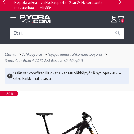
Helpota arkea – verkkokaupasta 12 tai 24 kk korotonta
maksuaikaa.
Lue lisää!
0
>
>
>
Etusivu
Sähköpyörät
Täysjousitetut sähkömaastopyörät
Santa Cruz Bullit 4 CC X0 AXS Reserve sähköpyörä
Kesän sähköpyörädiilit ovat alkaneet! Sähköpyöriä nyt jopa -50% –
katso kaikki mallit
tästä
-26%