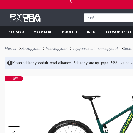
ETUSIVU
MYYMÄLÄT
HUOLTO
INFO
TYÖSUHDEPYÖ
>
>
>
>
Etusivu
Polkupyörät
Maastopyörät
Täysjousitetut maastopyörät
Santa
Kesän sähköpyörädiilit ovat alkaneet! Sähköpyöriä nyt jopa -50% – katso ka
-18%