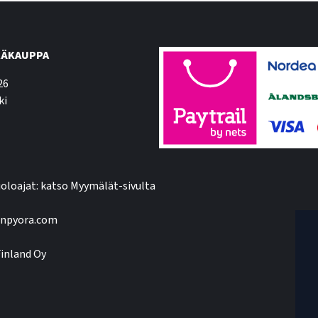
ÄKAUPPA
26
ki
oloajat: katso Myymälät-sivulta
npyora.com
inland Oy