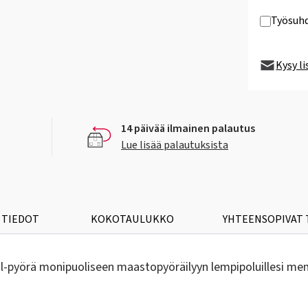
Työsuhd
Kysy l
14 päivää ilmainen palautus
Lue lisää palautuksista
 TIEDOT
KOKOTAULUKKO
YHTEENSOPIVAT
il-pyörä monipuoliseen maastopyöräilyyn lempipoluillesi meni