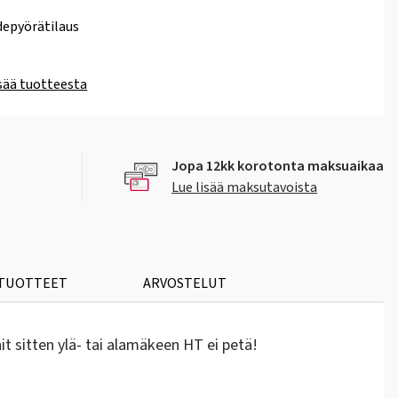
epyörätilaus
isää tuotteesta
Jopa 12kk korotonta maksuaikaa
Lue lisää maksutavoista
 TUOTTEET
ARVOSTELUT
t sitten ylä- tai alamäkeen HT ei petä!