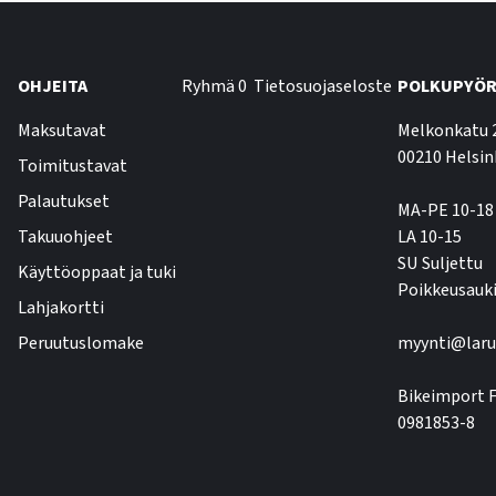
OHJEITA
Ryhmä 0
Tietosuojaseloste
POLKUPYÖR
Maksutavat
Melkonkatu 
00210 Helsin
Toimitustavat
Palautukset
MA-PE 10-18
Takuuohjeet
LA 10-15
SU Suljettu
Käyttöoppaat ja tuki
Poikkeusauki
Lahjakortti
Peruutuslomake
myynti@laru
Bikeimport F
0981853-8