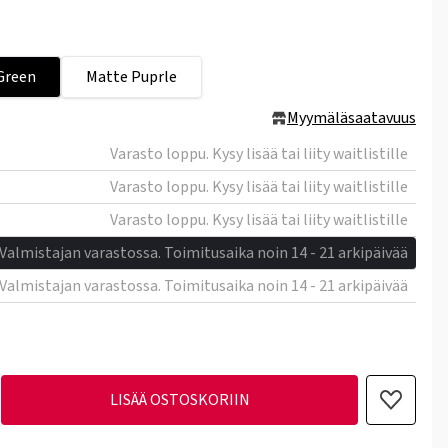
Green
Matte Puprle
Myymäläsaatavuus
Varasto loppu. Kysy lisää tai liity waitlistille
Varasto loppu. Kysy lisää tai liity waitlistille
Varasto loppu. Kysy lisää tai liity waitlistille
Valmistajan varastossa. Toimitusaika noin 14 - 21 arkipäivää
Valmistajan varastossa. Toimitusaika noin 14 - 21 arkipäivää
LISÄÄ OSTOSKORIIN