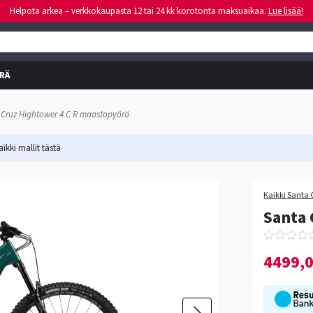
Helpota arkea – verkkokaupasta 12 tai 24 kk korotonta maksuaikaa.
Lue lisää!
RÄ
 Cruz Hightower 4 C R maastopyörä
ikki mallit
tästä
-18%
Kaikki Santa 
Santa 
4499,