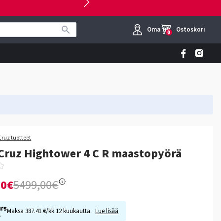
Oma tili
Ostoskori
0
Cruz tuotteet
Cruz Hightower 4 C R maastopyörä
00€
5499,00€
Maksa 387.41 €/kk 12 kuukautta.
Lue lisää