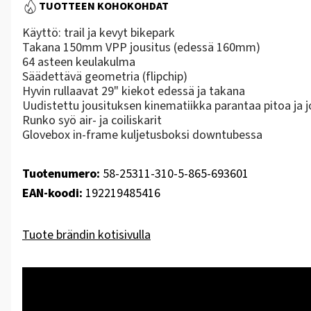
TUOTTEEN KOHOKOHDAT
Käyttö: trail ja kevyt bikepark
Takana 150mm VPP jousitus (edessä 160mm)
64 asteen keulakulma
Säädettävä geometria (flipchip)
Hyvin rullaavat 29" kiekot edessä ja takana
Uudistettu jousituksen kinematiikka parantaa pitoa ja
Runko syö air- ja coiliskarit
Glovebox in-frame kuljetusboksi downtubessa
Tuotenumero:
58-25311-310-5-865-693601
EAN-koodi:
192219485416
Tuote brändin kotisivulla