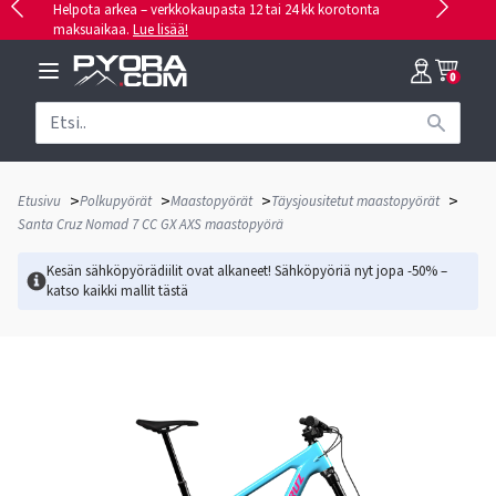
Helpota arkea – verkkokaupasta 12 tai 24 kk korotonta
maksuaikaa.
Lue lisää!
0
>
>
>
>
Etusivu
Polkupyörät
Maastopyörät
Täysjousitetut maastopyörät
Santa Cruz Nomad 7 CC GX AXS maastopyörä
Kesän sähköpyörädiilit ovat alkaneet! Sähköpyöriä nyt jopa -50% –
katso kaikki mallit
tästä