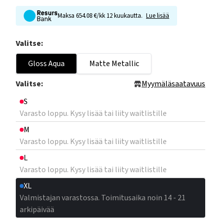
Maksa 654.08 €/kk 12 kuukautta.
Lue lisää
Valitse:
Gloss Aqua
Matte Metallic
Valitse:
Myymäläsaatavuus
S
Varasto loppu. Kysy lisää tai liity waitlistille
M
Varasto loppu. Kysy lisää tai liity waitlistille
L
Varasto loppu. Kysy lisää tai liity waitlistille
XL
Valmistajan varastossa. Toimitusaika noin 14 - 21
arkipäivää