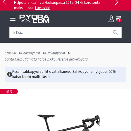
Helpota arkea – verkkokaupasta 12 tai 24 kk korotonta
maksuaikaa.
Lue lisää!
0
>
>
>
Etusivu
Polkupyörät
Gravelpyörät
Santa Cruz Stigmata Force 1 AXS Reserve gravelpyörä
Kesän sähköpyörädiilit ovat alkaneet! Sähköpyöriä nyt jopa -50% –
katso kaikki mallit
tästä
-8%