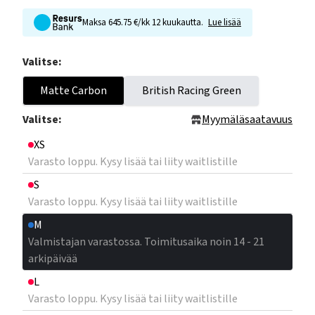
Maksa 645.75 €/kk 12 kuukautta.
Lue lisää
Valitse:
Matte Carbon
British Racing Green
Valitse:
Myymäläsaatavuus
XS
Varasto loppu. Kysy lisää tai liity waitlistille
S
Varasto loppu. Kysy lisää tai liity waitlistille
M
Valmistajan varastossa. Toimitusaika noin 14 - 21
arkipäivää
L
Varasto loppu. Kysy lisää tai liity waitlistille