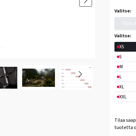
Valitse:
Gloss 
Valitse:
XS
S
M
L
XL
XXL
Tilaa saap
tuotetta o