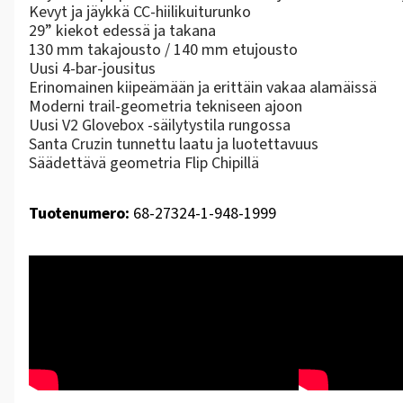
Kevyt ja jäykkä
CC-hiilikuiturunko
29” kiekot edessä ja takana
130 mm takajousto / 140 mm etujousto
Uusi
4-bar-jousitus
Erinomainen kiipeämään ja erittäin vakaa alamäissä
Moderni trail-geometria tekniseen ajoon
Uusi
V2 Glovebox -säilytystila
rungossa
Santa Cruzin tunnettu laatu ja luotettavuus
Säädettävä geometria Flip Chipillä
Tuotenumero:
68-27324-1-948-1999