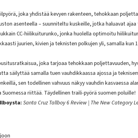
lpyörä, joka yhdistää kevyen rakenteen, tehokkaan poljett
uston asenteella – suunniteltu kuskeille, jotka haluavat aj
adukkain
CC-hiilikuiturunko
, jonka huolella optimoitu hiilikui
kkaasti juurien, kivien ja teknisten polkujen yli, samalla k
ousitusratkaisua
, joka tarjoaa tehokkaan poljettavuuden, hyv
 mutta säilyttää samalla tuen vauhdikkaassa ajossa ja tekni
lenkeillä, sen todellinen vahvuus näkyy vauhdin kasvaessa al
joita Suomessa riittää. Täydellinen traili-pyörä suomen poluille!
llboysta:
Santa Cruz Tallboy 6 Review | The New Category L
ajoon