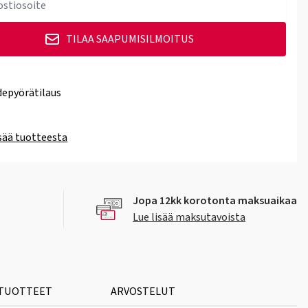
TILAA SAAPUMISILMOITUS
epyörätilaus
isää tuotteesta
Jopa 12kk korotonta maksuaikaa
Lue lisää maksutavoista
 TUOTTEET
ARVOSTELUT