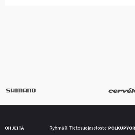
OHJEITA
Ryhmä 0
Tietosuojaseloste
POLKUPYÖR