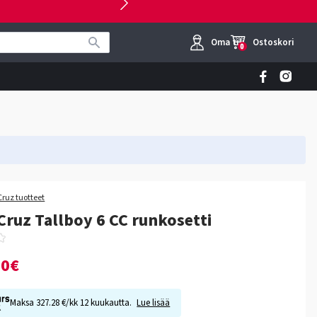
Oma tili
Ostoskori
0
Cruz tuotteet
Cruz Tallboy 6 CC runkosetti
00€
Maksa 327.28 €/kk 12 kuukautta.
Lue lisää