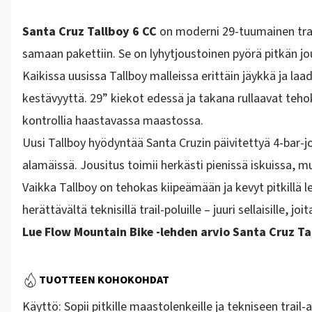
Santa Cruz Tallboy 6 CC
on moderni 29-tuumainen trai
samaan pakettiin. Se on lyhytjoustoinen pyörä pitkän jo
Kaikissa uusissa Tallboy malleissa erittäin jäykkä ja la
kestävyyttä. 29” kiekot edessä ja takana rullaavat teho
kontrollia haastavassa maastossa.
Uusi Tallboy hyödyntää Santa Cruzin päivitettyä
4-bar-j
alamäissä. Jousitus toimii herkästi pienissä iskuissa,
Vaikka Tallboy on tehokas kiipeämään ja kevyt pitkillä 
herättävältä teknisillä trail-poluille – juuri sellaisille, 
Lue Flow Mountain Bike -lehden arvio Santa Cruz Ta
TUOTTEEN KOHOKOHDAT
Käyttö: Sopii pitkille maastolenkeille ja tekniseen trail-