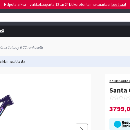
Helpota arkea – verkkokaupasta 12 tai 24 kk korotonta maksuaikaa.
Lue lisää!
RÄ
Cruz Tallboy 6 CC runkosetti
ikki mallit
tästä
Kaikki Santa 
Santa 
3799,