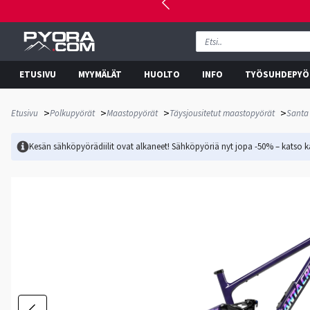
ETUSIVU
MYYMÄLÄT
HUOLTO
INFO
TYÖSUHDEPYÖ
>
>
>
>
Etusivu
Polkupyörät
Maastopyörät
Täysjousitetut maastopyörät
Santa 
Kesän sähköpyörädiilit ovat alkaneet! Sähköpyöriä nyt jopa -50% – katso ka