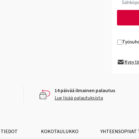
Työsuhd
Kysy l
14 päivää ilmainen palautus
Lue lisää palautuksista
 TIEDOT
KOKOTAULUKKO
YHTEENSOPIVAT