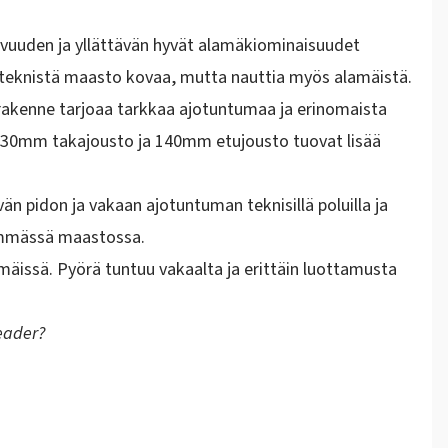
avuuden ja yllättävän hyvät alamäkiominaisuudet
aa teknistä maasto kovaa, mutta nauttia myös alamäistä.
turakenne tarjoaa tarkkaa ajotuntumaa ja erinomaista
un 130mm takajousto ja 140mm etujousto tuovat lisää
än pidon ja vakaan ajotuntuman teknisillä poluilla ja
semmässä maastossa.
amäissä. Pyörä tuntuu vakaalta ja erittäin luottamusta
eader?