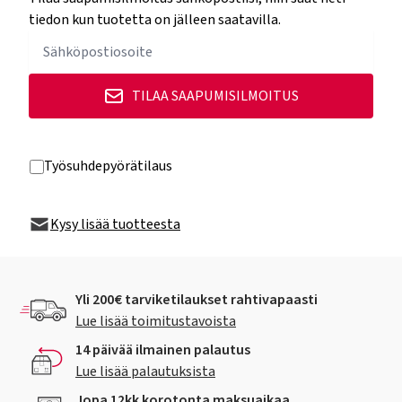
tiedon kun tuotetta on jälleen saatavilla.
TILAA SAAPUMISILMOITUS
Työsuhdepyörätilaus
Kysy lisää tuotteesta
Yli 200€ tarviketilaukset rahtivapaasti
Lue lisää toimitustavoista
14 päivää ilmainen palautus
Lue lisää palautuksista
Jopa 12kk korotonta maksuaikaa