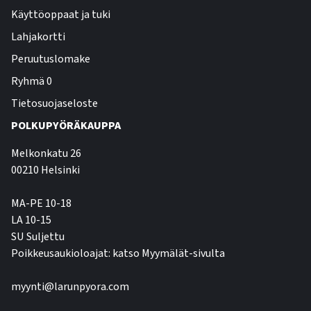
Käyttöoppaat ja tuki
Lahjakortti
Peruutuslomake
Ryhmä 0
Tietosuojaseloste
POLKUPYÖRÄKAUPPA
Melkonkatu 26
00210 Helsinki
MA-PE 10-18
LA 10-15
SU Suljettu
Poikkeusaukioloajat: katso Myymälät-sivulta
myynti@larunpyora.com