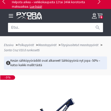
Helpota arkea – verkkokaupasta 12 tai 24 kk korotonta
maksuaikaa.
Lue lisää!
0
>
>
>
>
Etusivu
Polkupyörät
Maastopyörät
Täysjousitetut maastopyörät
Santa Cruz V10.8 runkosetti
Kesän sähköpyörädiilit ovat alkaneet! Sähköpyöriä nyt jopa -50% –
katso kaikki mallit
tästä
-9%