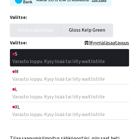
Maksa 335.91 €/kk 12 kuukautta.
Lue lisää
Valitse:
Gloss Liquid Blue
Gloss Kelp Green
Valitse:
Myymäläsaatavuus
S
Varasto loppu. Kysy lisää tai liity waitlistille
M
Varasto loppu. Kysy lisää tai liity waitlistille
L
Varasto loppu. Kysy lisää tai liity waitlistille
XL
Varasto loppu. Kysy lisää tai liity waitlistille
Tilaa saapumisilmoitus sähköpostiisi, niin saat heti