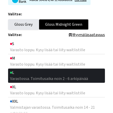
Maksa 504.08 €/kk 12 kuukautta.
Lue lisää
Valitse:
Gloss Grey
Gloss Midnight Green
Valitse:
Myymäläsaatavuus
S
Varasto loppu. Kysy lisää tai liity waitlistille
M
Varasto loppu. Kysy lisää tai liity waitlistille
L
Varastossa. Toimitusaika noin 2 - 6 arkipäivää
XL
Varasto loppu. Kysy lisää tai liity waitlistille
XXL
Valmistajan varastossa. Toimitusaika noin 14 - 21