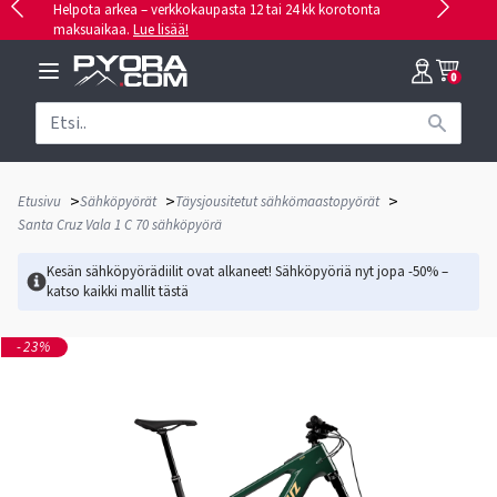
Helpota arkea – verkkokaupasta 12 tai 24 kk korotonta
maksuaikaa.
Lue lisää!
0
>
>
>
Etusivu
Sähköpyörät
Täysjousitetut sähkömaastopyörät
Santa Cruz Vala 1 C 70 sähköpyörä
Kesän sähköpyörädiilit ovat alkaneet! Sähköpyöriä nyt jopa -50% –
katso kaikki mallit
tästä
-23%