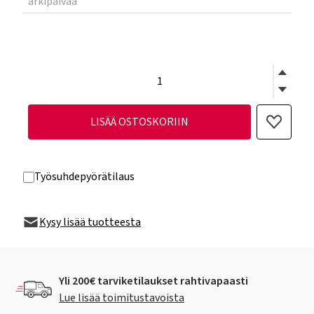
arkipäivää
LISÄÄ OSTOSKORIIN
Työsuhdepyörätilaus
Kysy lisää tuotteesta
Yli 200€ tarviketilaukset rahtivapaasti
Lue lisää toimitustavoista