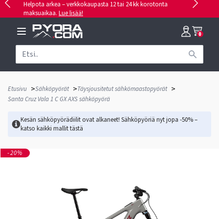
Helpota arkea – verkkokaupasta 12 tai 24 kk korotonta
maksuaikaa.
Lue lisää!
0
>
>
>
Etusivu
Sähköpyörät
Täysjousitetut sähkömaastopyörät
Santa Cruz Vala 1 C GX AXS sähköpyörä
Kesän sähköpyörädiilit ovat alkaneet! Sähköpyöriä nyt jopa -50% –
katso kaikki mallit
tästä
-20%