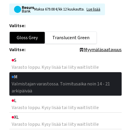
Maksa 679.08 €/kk 12 kuukautta.
Lue lisää
Valitse:
Gloss Grey
Translucent Green
Valitse:
Myymäläsaatavuus
S
Varasto loppu. Kysy lisää tai liity waitlistille
M
Valmistajan varastossa. Toimitusaika noin 14 - 21
arkipäivää
L
Varasto loppu. Kysy lisää tai liity waitlistille
XL
Varasto loppu. Kysy lisää tai liity waitlistille