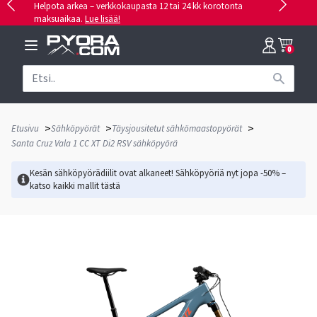
Helpota arkea – verkkokaupasta 12 tai 24 kk korotonta
maksuaikaa.
Lue lisää!
0
>
>
>
Etusivu
Sähköpyörät
Täysjousitetut sähkömaastopyörät
Santa Cruz Vala 1 CC XT Di2 RSV sähköpyörä
Kesän sähköpyörädiilit ovat alkaneet! Sähköpyöriä nyt jopa -50% –
katso kaikki mallit
tästä