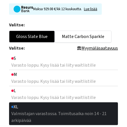
Maksa 929.08 €/kk 12 kuukautta.
Lue lisää
Valitse:
Gloss Slate Blue
Matte Carbon Sparkle
Valitse:
Myymäläsaatavuus
S
Varasto loppu. Kysy lisää tai liity waitlistille
M
Varasto loppu. Kysy lisää tai liity waitlistille
L
Varasto loppu. Kysy lisää tai liity waitlistille
XL
Valmistajan varastossa. Toimitusaika noin 14 - 21
arkipäivää