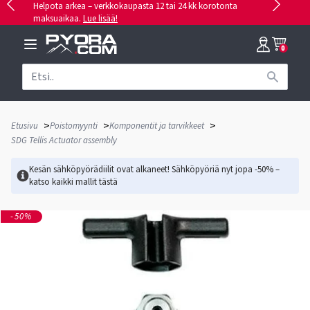
Helpota arkea – verkkokaupasta 12 tai 24 kk korotonta
maksuaikaa.
Lue lisää!
0
>
>
>
Etusivu
Poistomyynti
Komponentit ja tarvikkeet
SDG Tellis Actuator assembly
Kesän sähköpyörädiilit ovat alkaneet! Sähköpyöriä nyt jopa -50% –
katso kaikki mallit
tästä
-50%