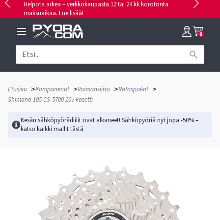
Helpota arkea – verkkokaupasta 12 tai 24 kk korotonta
maksuaikaa.
Lue lisää!
0
>
>
>
>
Etusivu
Komponentit
Voimansiirto
Rataspakat
Shimano 105 CS-5700 10v kasetti
Kesän sähköpyörädiilit ovat alkaneet! Sähköpyöriä nyt jopa -50% –
katso kaikki mallit
tästä