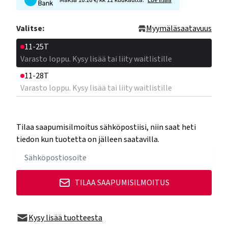
Maksa 10.26 €/kk 12 kuukautta.
Lue lisää
Valitse:
Myymäläsaatavuus
11-25T
Varasto loppu. Kysy lisää tai liity waitlistille
11-28T
Varasto loppu. Kysy lisää tai liity waitlistille
Tilaa saapumisilmoitus sähköpostiisi, niin saat heti
tiedon kun tuotetta on jälleen saatavilla.
TILAA SAAPUMISILMOITUS
Kysy lisää tuotteesta