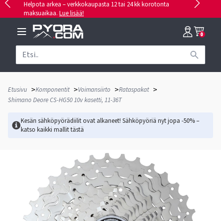
Helpota arkea – verkkokaupasta 12 tai 24 kk korotonta
maksuaikaa.
Lue lisää!
0
>
>
>
>
Etusivu
Komponentit
Voimansiirto
Rataspakat
Shimano Deore CS-HG50 10v kasetti, 11-36T
Kesän sähköpyörädiilit ovat alkaneet! Sähköpyöriä nyt jopa -50% –
katso kaikki mallit
tästä