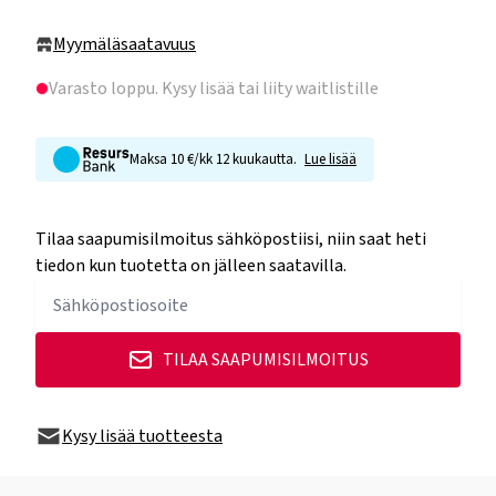
Myymäläsaatavuus
Varasto loppu
. Kysy lisää tai liity waitlistille
Maksa 10 €/kk 12 kuukautta.
Lue lisää
Tilaa saapumisilmoitus sähköpostiisi, niin saat heti
tiedon kun tuotetta on jälleen saatavilla.
TILAA SAAPUMISILMOITUS
Kysy lisää tuotteesta