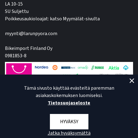
LA 10-15
SU Suljettu
Poikkeusaukioloajat: katso Myymälät-sivulta
myynti@larunpyora.com
Bikeimport Finland Oy
0981853-8
Tämä sivusto käyttää evästeitä paremman
asiakaskokemuksen luomiseksi.
Tietosuojaseloste
HYVÄKSY
Jatka hyväksymättä