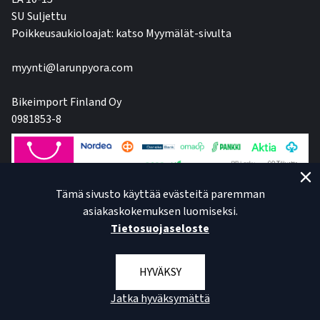
SU Suljettu
Poikkeusaukioloajat: katso Myymälät-sivulta
myynti@larunpyora.com
Bikeimport Finland Oy
0981853-8
Tämä sivusto käyttää evästeitä paremman
asiakaskokemuksen luomiseksi.
Tietosuojaseloste
HYVÄKSY
Jatka hyväksymättä