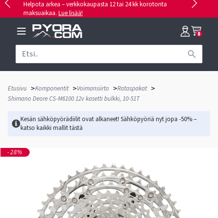
Helpota arkea – verkkokaupasta 12 tai 24 kk korotonta
maksuaikaa.
Lue lisää!
0
>
>
>
>
Etusivu
Komponentit
Voimansiirto
Rataspakat
Shimano Deore CS-M6100 12v kasetti bulkki, 10-51T
Kesän sähköpyörädiilit ovat alkaneet! Sähköpyöriä nyt jopa -50% –
katso kaikki mallit
tästä
-28%