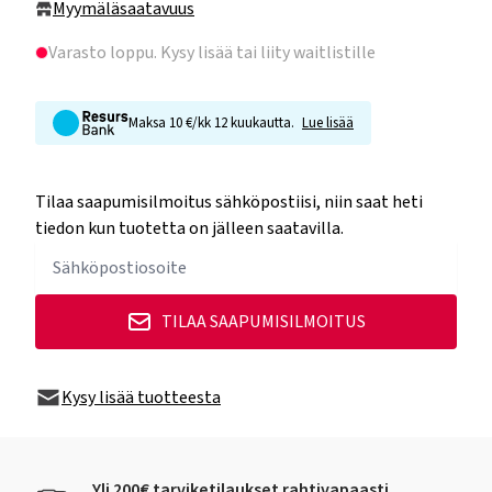
Myymäläsaatavuus
Varasto loppu
. Kysy lisää tai liity waitlistille
Maksa 10 €/kk 12 kuukautta.
Lue lisää
Tilaa saapumisilmoitus sähköpostiisi, niin saat heti
tiedon kun tuotetta on jälleen saatavilla.
TILAA SAAPUMISILMOITUS
Kysy lisää tuotteesta
Yli 200€ tarviketilaukset rahtivapaasti