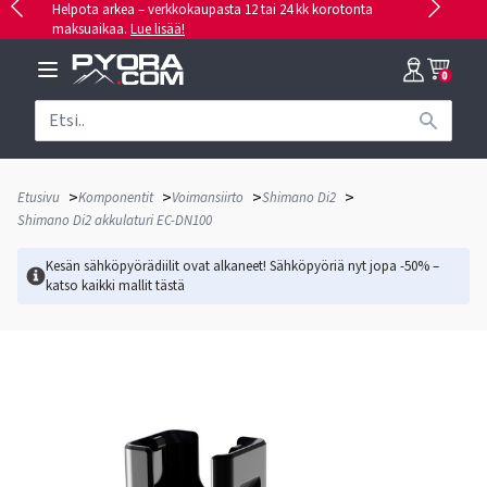
Helpota arkea – verkkokaupasta 12 tai 24 kk korotonta
maksuaikaa.
Lue lisää!
0
>
>
>
>
Etusivu
Komponentit
Voimansiirto
Shimano Di2
Shimano Di2 akkulaturi EC-DN100
Kesän sähköpyörädiilit ovat alkaneet! Sähköpyöriä nyt jopa -50% –
katso kaikki mallit
tästä