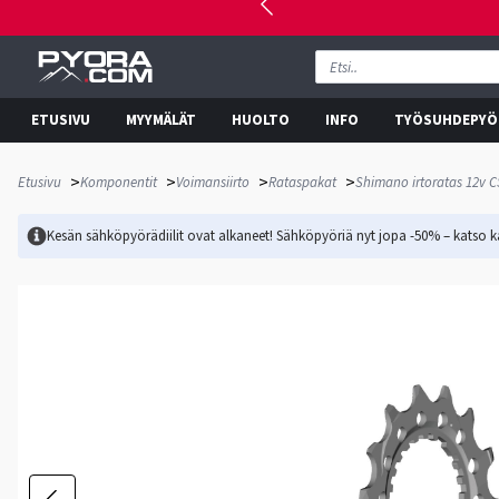
ETUSIVU
MYYMÄLÄT
HUOLTO
INFO
TYÖSUHDEPYÖ
>
>
>
>
Etusivu
Komponentit
Voimansiirto
Rataspakat
Shimano irtoratas 12v 
Kesän sähköpyörädiilit ovat alkaneet! Sähköpyöriä nyt jopa -50% – katso ka