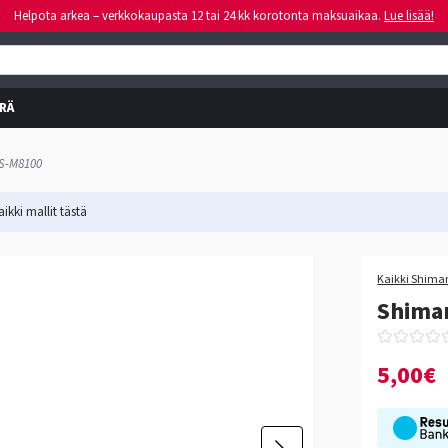
Helpota arkea – verkkokaupasta 12 tai 24 kk korotonta maksuaikaa.
Lue lisää!
RÄ
CS-M8100
ikki mallit
tästä
Kaikki Shiman
Shiman
5,00€