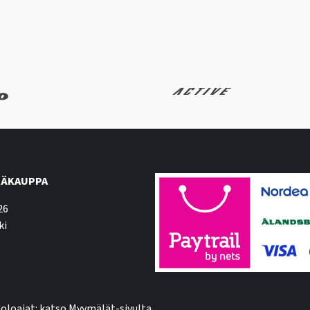
ÄKAUPPA
26
ki
oloajat: katso Myymälät-sivulta