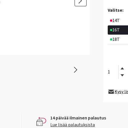
Valitse:
14T
16T
18T
Kysy l
14 päivää ilmainen palautus
Lue lisää palautuksista