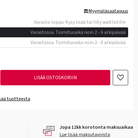
Myymäläsaatavuus
Varasto loppu. Kysy lisää tai liity waitlistille
Varastossa. Toimitusaika noin 2 - 6 arkipäivää
Varastossa. Toimitusaika noin 2 - 6 arkipäivää
LISÄÄ OSTOSKORIIN
isää tuotteesta
Jopa 12kk korotonta maksuaikaa
Lue lisää maksutavoista