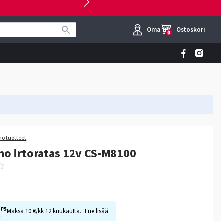
Oma tili
Ostoskori
0
o tuotteet
o irtoratas 12v CS-M8100
Maksa 10 €/kk 12 kuukautta.
Lue lisää