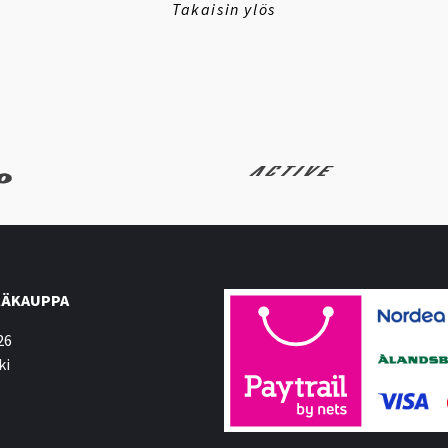
Takaisin ylös
ÄKAUPPA
26
ki