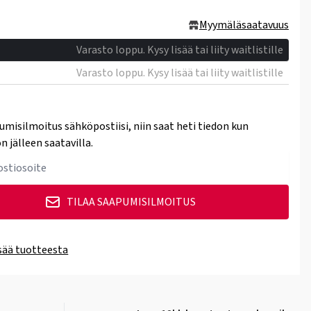
Myymäläsaatavuus
m
Varasto loppu. Kysy lisää tai liity waitlistille
m
Varasto loppu. Kysy lisää tai liity waitlistille
umisilmoitus sähköpostiisi, niin saat heti tiedon kun
n jälleen saatavilla.
TILAA SAAPUMISILMOITUS
isää tuotteesta