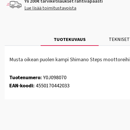
Yli 200€ tarviketilaukset rahtivapaasti
Lue lisää toimitustavoista
TUOTEKUVAUS
TEKNISET
Musta oikean puolen kampi Shimano Steps moottoreihi
Tuotenumero:
Y0J098070
EAN-koodi:
4550170442033