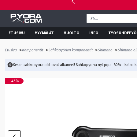
ETUSIVU
MYYMÄLÄT
HUOLTO
INFO
TYÖSUHDEPYÖ
>
>
>
>
Etusivu
Komponentit
Sähköpyörien komponentit
Shimano
Shimano oi
Kesän sähköpyörädiilit ovat alkaneet! Sähköpyöriä nyt jopa -50% – katso ka
-46%