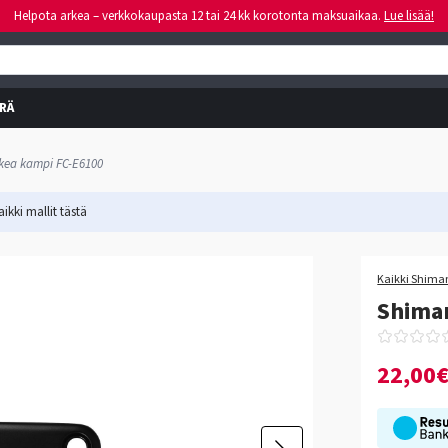
Helpota arkea – verkkokaupasta 12 tai 24 kk korotonta maksuaikaa.
Lue lisää!
RÄ
kea kampi FC-E6100
ikki mallit
tästä
Kaikki Shiman
Shima
22,00