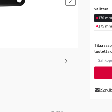
Valitse:
170 m
175 m
Tilaa saap
tuotetta o
Kysy l