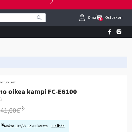
Oma tili
Ostoskori
0
o tuotteet
no oikea kampi FC-E6100
€
41,00€
Maksa 10 €/kk 12 kuukautta.
Lue lisää