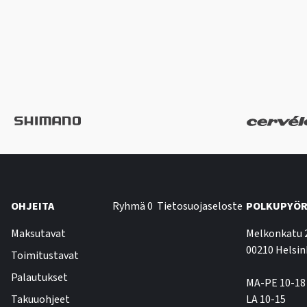
OHJEITA
Ryhmä 0
Tietosuojaseloste
POLKUPYÖR
Maksutavat
Melkonkatu 
00210 Helsin
Toimitustavat
Palautukset
MA-PE 10-18
Takuuohjeet
LA 10-15