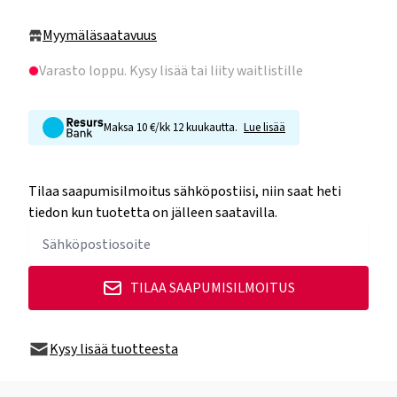
Myymäläsaatavuus
Varasto loppu
. Kysy lisää tai liity waitlistille
Maksa 10 €/kk 12 kuukautta.
Lue lisää
Tilaa saapumisilmoitus sähköpostiisi, niin saat heti
tiedon kun tuotetta on jälleen saatavilla.
TILAA SAAPUMISILMOITUS
Kysy lisää tuotteesta