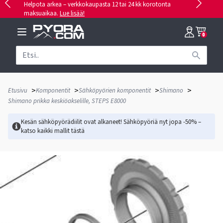
Helpota arkea – verkkokaupasta 12 tai 24 kk korotonta
maksuaikaa.
Lue lisää!
0
>
>
>
>
Etusivu
Komponentit
Sähköpyörien komponentit
Shimano
Shimano prikka keskiöakselille, STEPS E8000
Kesän sähköpyörädiilit ovat alkaneet! Sähköpyöriä nyt jopa -50% –
katso kaikki mallit
tästä