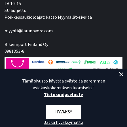
LA 10-15
SU Suljettu
Poikkeusaukioloajat: katso Myymälät-sivulta
myynti@larunpyora.com
Bikeimport Finland Oy
0981853-8
Tämä sivusto käyttää evästeitä paremman
asiakaskokemuksen luomiseksi.
Tietosuojaseloste
HYVÄKSY
Jatka hyväksymättä