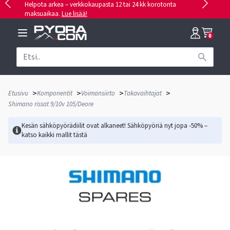
Helpota arkea – verkkokaupasta 12 tai 24 kk korotonta
maksuaikaa.
Lue lisää!
0
>
>
>
>
Etusivu
Komponentit
Voimansiirto
Takavaihtajat
Shimano rissat 9/10v 105/Deore
Kesän sähköpyörädiilit ovat alkaneet! Sähköpyöriä nyt jopa -50% –
katso kaikki mallit
tästä