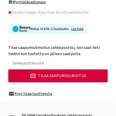
Myymäläsaatavuus
Varasto loppu
. Kysy lisää tai liity waitlistille
Maksa 10 €/kk 12 kuukautta.
Lue lisää
Tilaa saapumisilmoitus sähköpostiisi, niin saat heti
tiedon kun tuotetta on jälleen saatavilla.
TILAA SAAPUMISILMOITUS
Kysy lisää tuotteesta
Yli 200€ tarviketilaukset rahtivapaasti