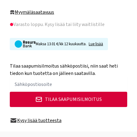
Myymäläsaatavuus
Varasto loppu
. Kysy lisää tai liity waitlistille
Maksa 13.01 €/kk 12 kuukautta.
Lue lisää
Tilaa saapumisilmoitus sähköpostiisi, niin saat heti
tiedon kun tuotetta on jälleen saatavilla.
TILAA SAAPUMISILMOITUS
Kysy lisää tuotteesta