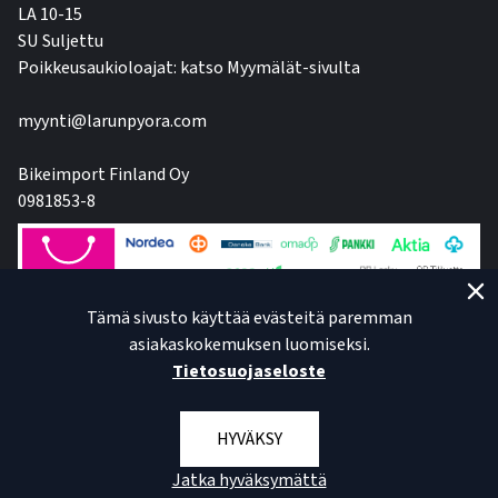
LA 10-15
SU Suljettu
Poikkeusaukioloajat: katso Myymälät-sivulta
myynti@larunpyora.com
Bikeimport Finland Oy
0981853-8
Tämä sivusto käyttää evästeitä paremman
asiakaskokemuksen luomiseksi.
Tietosuojaseloste
HYVÄKSY
Jatka hyväksymättä