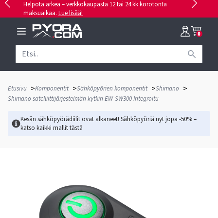
Helpota arkea – verkkokaupasta 12 tai 24 kk korotonta
maksuaikaa.
Lue lisää!
0
>
>
>
>
Etusivu
Komponentit
Sähköpyörien komponentit
Shimano
Shimano satelliittijärjestelmän kytkin EW-SW300 Integroitu
Kesän sähköpyörädiilit ovat alkaneet! Sähköpyöriä nyt jopa -50% –
katso kaikki mallit
tästä