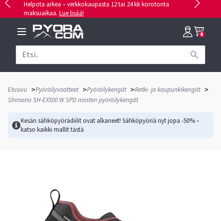
Helpota arkea – verkkokaupasta 12 tai 24 kk korotonta
maksuaikaa.
Lue lisää!
0
>
>
>
>
Etusivu
Pyöräilyvaatteet
Pyöräilykengät
Retki- ja kaupunkikengät
Shimano SH-EX500 W SPD naisten pyöräilykengät
Kesän sähköpyörädiilit ovat alkaneet! Sähköpyöriä nyt jopa -50% –
katso kaikki mallit
tästä