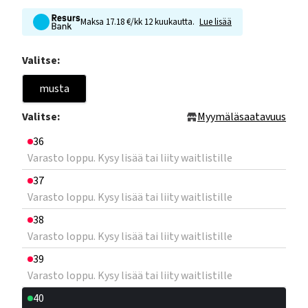
Maksa 17.18 €/kk 12 kuukautta.
Lue lisää
Valitse:
musta
Valitse:
Myymäläsaatavuus
36
Varasto loppu. Kysy lisää tai liity waitlistille
37
Varasto loppu. Kysy lisää tai liity waitlistille
38
Varasto loppu. Kysy lisää tai liity waitlistille
39
Varasto loppu. Kysy lisää tai liity waitlistille
40