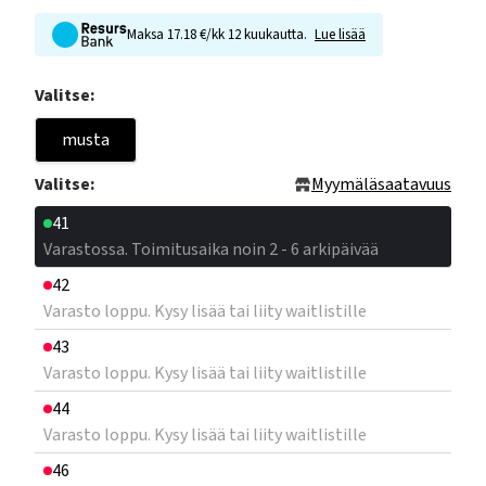
Maksa 17.18 €/kk 12 kuukautta.
Lue lisää
Valitse:
musta
Valitse:
Myymäläsaatavuus
41
Varastossa. Toimitusaika noin 2 - 6 arkipäivää
42
Varasto loppu. Kysy lisää tai liity waitlistille
43
Varasto loppu. Kysy lisää tai liity waitlistille
44
Varasto loppu. Kysy lisää tai liity waitlistille
46