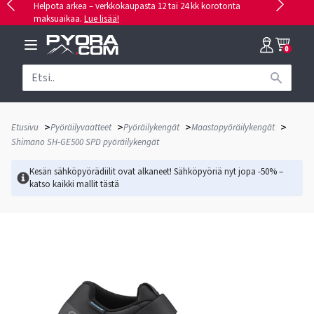
Helpota arkea – verkkokaupasta 12 tai 24 kk korotonta
maksuaikaa.
Lue lisää!
0
>
>
>
>
Etusivu
Pyöräilyvaatteet
Pyöräilykengät
Maastopyöräilykengät
Shimano SH-GE500 SPD pyöräilykengät
Kesän sähköpyörädiilit ovat alkaneet! Sähköpyöriä nyt jopa -50% –
katso kaikki mallit
tästä