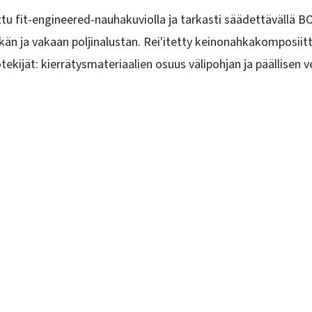
 fit-engineered-nauhakuviolla ja tarkasti säädettävällä BO
kän ja vakaan poljinalustan. Rei'itetty keinonahkakomposiit
ekijät: kierrätysmateriaalien osuus välipohjan ja päällisen