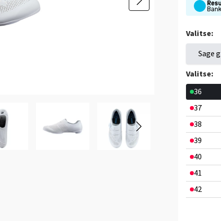
Valitse:
Sage g
Valitse:
36
37
38
39
40
41
42