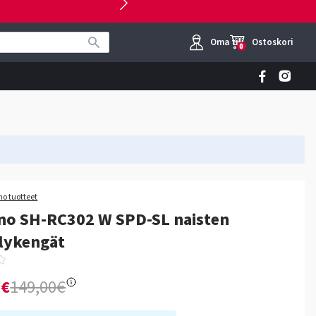
Oma tili
Ostoskori
0
o tuotteet
no SH-RC302 W SPD-SL naisten
lykengät
0€
149,00€