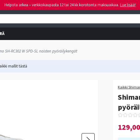
Helpota arkea – verkkokaupasta 12 tai 24 kk korotonta maksuaikaa.
Lue lisää!
RÄ
no SH-RC302 W SPD-SL naisten pyöräilykengät
ikki mallit
tästä
-13%
Kaikki Shiman
Shima
pyöräi
129,0