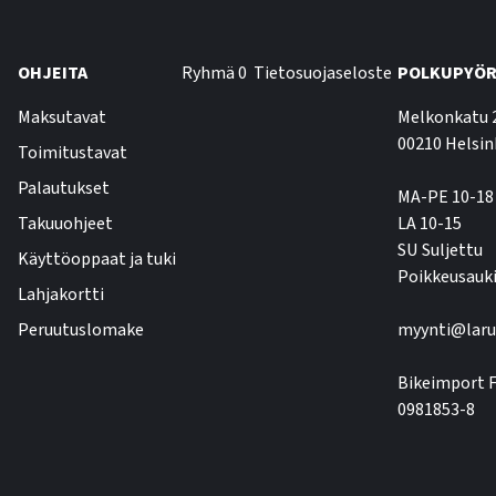
OHJEITA
Ryhmä 0
Tietosuojaseloste
POLKUPYÖR
Maksutavat
Melkonkatu 
00210 Helsin
Toimitustavat
Palautukset
MA-PE 10-18
Takuuohjeet
LA 10-15
SU Suljettu
Käyttöoppaat ja tuki
Poikkeusauki
Lahjakortti
Peruutuslomake
myynti@laru
Bikeimport F
0981853-8