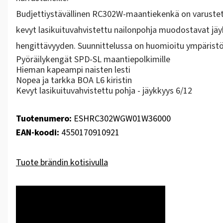
Budjettiystävällinen RC302W-maantiekenkä on varustettu
kevyt lasikuituvahvistettu nailonpohja muodostavat jäy
hengittävyyden. Suunnittelussa on huomioitu ympäristöt
Pyöräilykengät SPD-SL maantiepolkimille
Hieman kapeampi naisten lesti
Nopea ja tarkka BOA L6 kiristin
Kevyt lasikuituvahvistettu pohja - jäykkyys 6/12
Tuotenumero:
ESHRC302WGW01W36000
EAN-koodi:
4550170910921
Tuote brändin kotisivulla