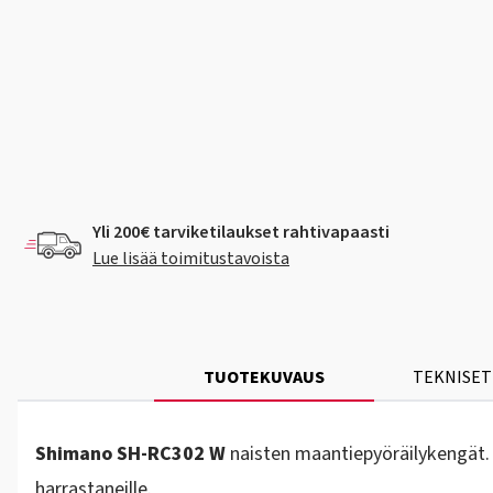
Yli 200€ tarviketilaukset rahtivapaasti
Lue lisää toimitustavoista
TUOTEKUVAUS
TEKNISET
Shimano SH-RC302 W
naisten maantiepyöräilykengät. L
harrastaneille.