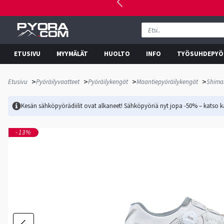
ETUSIVU
MYYMÄLÄT
HUOLTO
INFO
TYÖSUHDEPYÖ
>
>
>
>
Etusivu
Pyöräilyvaatteet
Pyöräilykengät
Maantiepyöräilykengät
Shima
Kesän sähköpyörädiilit ovat alkaneet! Sähköpyöriä nyt jopa -50% – katso ka
-13%