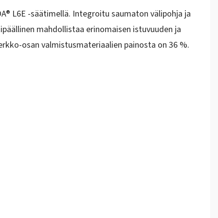
A® L6E -säätimellä. Integroitu saumaton välipohja ja
tipäällinen mahdollistaa erinomaisen istuvuuden ja
 verkko-osan valmistusmateriaalien painosta on 36 %.