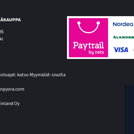
ÄKAUPPA
26
ki
oloajat: katso Myymälät-sivulta
npyora.com
inland Oy