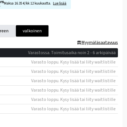
Maksa 16.35 €/kk 12 kuukautta.
Lue lisää
reen
valkoinen
Myymäläsaatavuus
Varastossa. Toimitusaika noin 2 - 6 arkipäivää
Varasto loppu. Kysy lisää tai liity waitlistille
Varasto loppu. Kysy lisää tai liity waitlistille
Varasto loppu. Kysy lisää tai liity waitlistille
Varasto loppu. Kysy lisää tai liity waitlistille
Varasto loppu. Kysy lisää tai liity waitlistille
Varasto loppu. Kysy lisää tai liity waitlistille