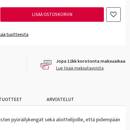
LISÄÄ OSTOSKORIIN
isää tuotteesta
Jopa 12kk korotonta maksuaikaa
Lue lisää maksutavoista
 TUOTTEET
ARVOSTELUT
sten pyöräilykengät sekä aloittelijoille, että pidempään